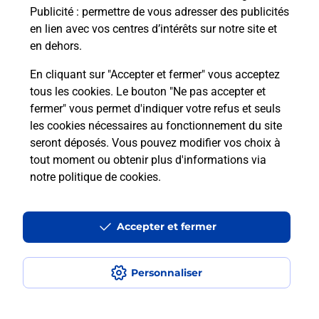
Publicité
: permettre de vous adresser des publicités
Comment est installée la
en lien avec vos centres d’intérêts sur notre site et
téléassistance classique ?
en dehors.
En cliquant sur "Accepter et fermer" vous acceptez
tous les cookies. Le bouton "Ne pas accepter et
Localiser
Liste
Liste - téléassistance
fermer" vous permet d'indiquer votre refus et seuls
Allier - téléassistance
Lurcy Levis - téléassistance
les cookies nécessaires au fonctionnement du site
seront déposés. Vous pouvez modifier vos choix à
tout moment ou obtenir plus d'informations via
notre politique de cookies
.
Plan du site
Accessibilité : partiellement conforme
Accepter et fermer
Conditions contractuelles
Personnaliser
Mentions légales