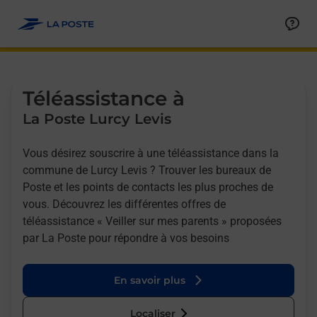
Allez au contenu
Afficher ou masquer la réponse
Afficher ou masquer la réponse
Afficher ou masquer la réponse
Téléassistance à
La Poste Lurcy Levis
Vous désirez souscrire à une téléassistance dans la
commune de Lurcy Levis ? Trouver les bureaux de
Poste et les points de contacts les plus proches de
vous. Découvrez les différentes offres de
téléassistance « Veiller sur mes parents » proposées
par La Poste pour répondre à vos besoins
En savoir plus
Localiser