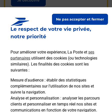
Je découvre
Ne pas accepter et fermer
Le respect de votre vie privée,
Questions fréquemment
notre priorité
posées
Pour améliorer votre expérience, La Poste et
ses
partenaires
utilisent des cookies (ou technologies
La téléassistance classique avec
similaires). Les finalités des cookies sont les
médaillon d’alarme qu’est ce que
suivantes :
c’est ?
Mesure d’audience
: établir des statistiques
complémentaires sur l’utilisation de nos sites et
Comment fonctionne la
suivre la navigation.
téléassistance classique ?
Analyse et personnalisation
: analyser les parcours
clients et personnaliser en temps réel nos sites et
communications en fonction de votre navigation.