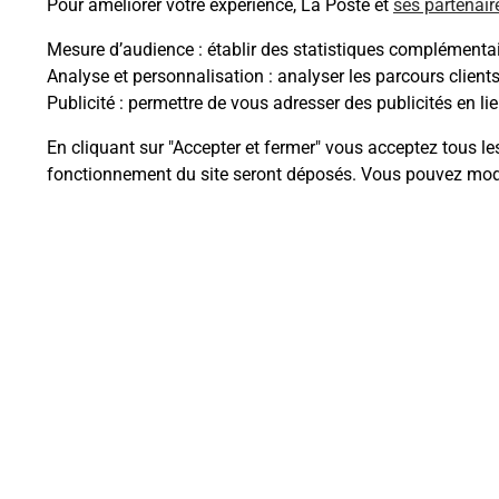
Pour améliorer votre expérience, La Poste et
ses partenair
Mesure d’audience
: établir des statistiques complémentair
Analyse et personnalisation
: analyser les parcours client
Publicité
: permettre de vous adresser des publicités en lie
Questions fréque
En cliquant sur "Accepter et fermer" vous acceptez tous le
fonctionnement du site seront déposés. Vous pouvez modi
La téléassistance classique avec 
Comment fonctionne la téléassis
Comment est installée la téléassi