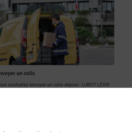
nvoyer un colis
ous souhaitez envoyer un colis depuis : LURCY LEVIS
03320) ? Découvrez toutes les solutions proposées par
a Poste.
En savoir plus