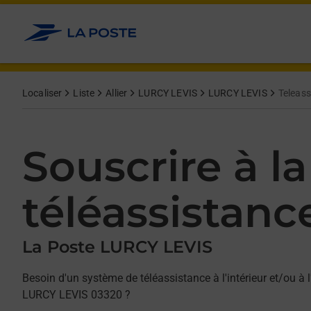
Allez au contenu
Afficher ou masquer la réponse
Afficher ou masquer la réponse
Afficher ou masquer la réponse
Localiser
Liste
Allier
LURCY LEVIS
LURCY LEVIS
Teleass
Souscrire à la
téléassistanc
La Poste LURCY LEVIS
Besoin d'un système de téléassistance à l'intérieur et/ou à l
LURCY LEVIS 03320 ?