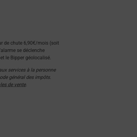
ur de chute 6,90€/mois (soit
l'alarme se déclenche
t le Bipper géolocalisé.
 aux services à la personne
 code général des impôts.
les de vente
.