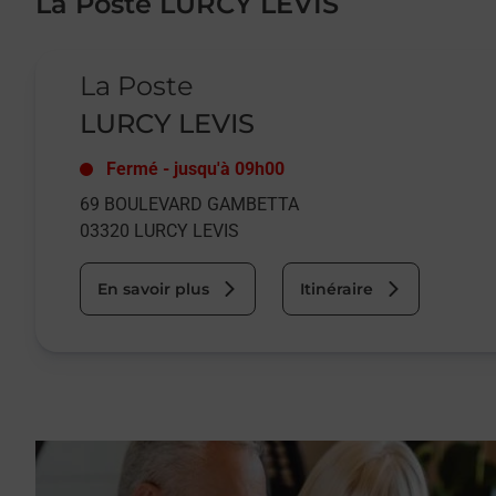
La Poste LURCY LEVIS
Le lien s'ouvre dans un nouvel onglet
La Poste
LURCY LEVIS
Fermé
-
jusqu'à
09h00
69 BOULEVARD GAMBETTA
03320
LURCY LEVIS
En savoir plus
Itinéraire