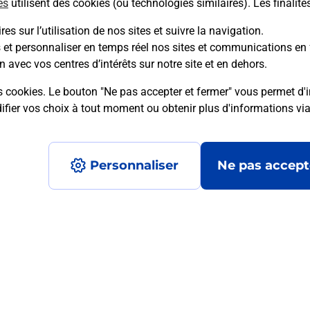
es
utilisent des cookies (ou technologies similaires). Les finalité
es sur l’utilisation de nos sites et suivre la navigation.
s et personnaliser en temps réel nos sites et communications en 
n avec vos centres d’intérêts sur notre site et en dehors.
mment posées
s cookies. Le bouton "Ne pas accepter et fermer" vous permet d'i
fier vos choix à tout moment ou obtenir plus d'informations vi
médaillon d’alarme qu’est ce que c’est
Personnaliser
Ne pas accept
tance classique ?
stance classique ?