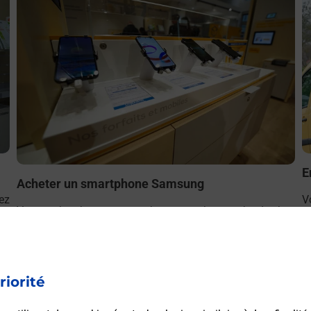
E
Acheter un smartphone Samsung
ez
V
Vous recherchez un smartphone pas cher proche de chez
le
(
vous ? Découvrez notre offre de téléphones mobiles
L
Samsung dans vos bureaux de Poste à LURCY LEVIS
(03320) !
riorité
En savoir plus