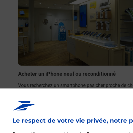
Acheter un iPhone neuf ou reconditionné
Vous recherchez un smartphone pas cher proche de ch
vous ? Découvrez notre offre de téléphones iPhone App
dans vos bureaux de Poste à LURCY LEVIS (03320) !
En savoir plus
Le respect de votre vie privée, notre p