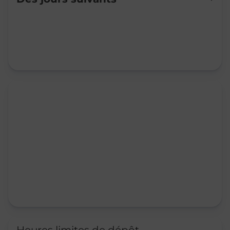
Mardi
Fermé
Mercredi
Fermé
Jeudi
09:00
-
12:00
Vendredi
09:00
-
12:00
14:00
-
17:00
Samedi
09:00
-
12:00
Dimanche
Fermé