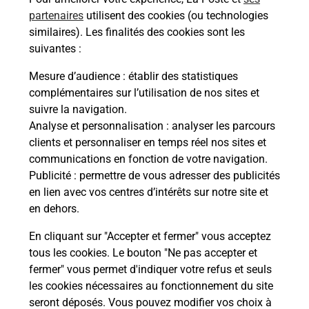
de Poste à MARLE (02250) !
partenaires
utilisent des cookies (ou technologies
similaires). Les finalités des cookies sont les
En savoir plus
suivantes :
En savoir plus
Mesure d’audience
: établir des statistiques
complémentaires sur l’utilisation de nos sites et
Souscrire à la téléassistance
suivre la navigation.
Analyse et personnalisation
: analyser les parcours
Besoin d’un système de téléassistance à l’intérieur
clients et personnaliser en temps réel nos sites et
et/ou à l’extérieur de votre domicile ? Découvrez
communications en fonction de votre navigation.
les offres téléalarme dans votre bureau de Poste à
Publicité
: permettre de vous adresser des publicités
MARLE.
en lien avec vos centres d’intérêts sur notre site et
en dehors.
En savoir plus
En cliquant sur "Accepter et fermer" vous acceptez
tous les cookies. Le bouton "Ne pas accepter et
fermer" vous permet d'indiquer votre refus et seuls
Localiser
Liste
Aisne
MARLE
MARLE
les cookies nécessaires au fonctionnement du site
seront déposés. Vous pouvez modifier vos choix à