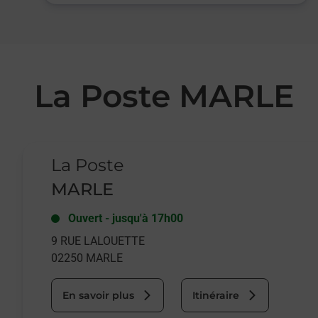
La Poste MARLE
Le lien s'ouvre dans un nouvel onglet
La Poste
MARLE
Ouvert
-
jusqu'à
17h00
9 RUE LALOUETTE
02250
MARLE
En savoir plus
Itinéraire