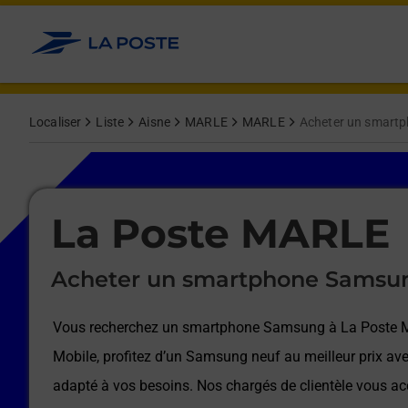
Le lien s'ouvre dans un nouvel onglet
Allez au contenu
Afficher ou masquer la réponse
Afficher ou masquer la réponse
Afficher ou masquer la réponse
Afficher ou masquer la réponse
Afficher ou masquer la réponse
Afficher ou masquer la réponse
Localiser
Liste
Aisne
MARLE
MARLE
Acheter un smart
Le lien s'ouvre dans un nouvel onglet
La Poste MARLE
Acheter un smartphone Samsu
Vous recherchez un smartphone Samsung à
La Poste
Mobile, profitez d’un Samsung neuf au meilleur prix ave
adapté à vos besoins. Nos chargés de clientèle vous 