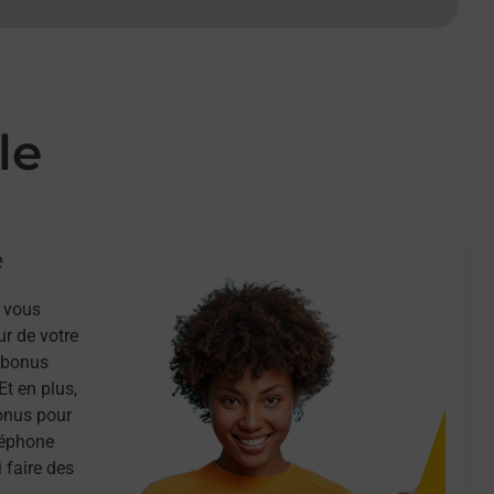
le
e
 vous
ur de votre
n bonus
Et en plus,
onus pour
léphone
 faire des