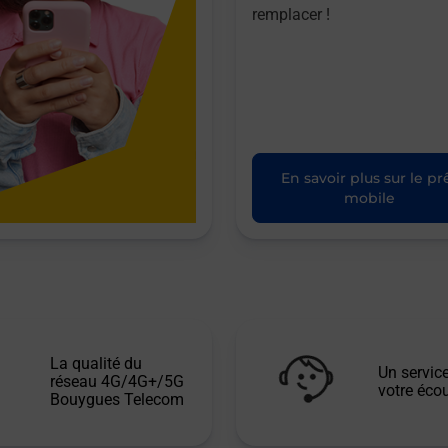
remplacer !
En savoir plus sur le pr
mobile
La qualité du
Un service
réseau 4G/4G+/5G
votre écou
Bouygues Telecom