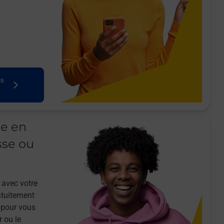
us
le en
sse ou
 avec votre
atuitement
 pour vous
r ou le