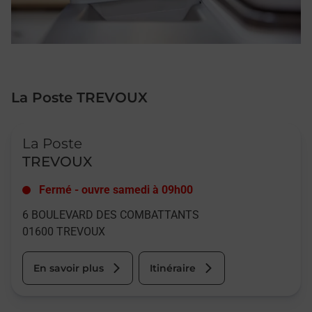
La Poste TREVOUX
Le lien s'ouvre dans un nouvel onglet
La Poste
TREVOUX
Fermé
-
ouvre samedi à
09h00
6 BOULEVARD DES COMBATTANTS
01600
TREVOUX
En savoir plus
Itinéraire