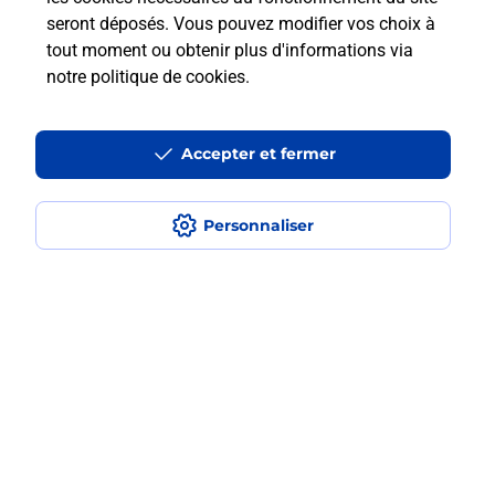
seront déposés. Vous pouvez modifier vos choix à
En savoir plus
tout moment ou obtenir plus d'informations via
notre politique de cookies
.
Questions fréquemment posées
Accepter et fermer
Personnaliser
Quel est le prix d’une numérisation ?
Où faire des numérisations à
proximité ?
Comment numériser un document ?
Localiser
Liste
Ain
TREVOUX
TREVOUX
Numerisation