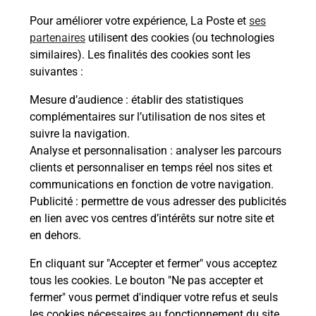
Pour améliorer votre expérience, La Poste et
ses
Services
partenaires
utilisent des cookies (ou technologies
similaires). Les finalités des cookies sont les
En savoir plus
En sa
suivantes :
Mesure d’audience
: établir des statistiques
Ache
complémentaires sur l’utilisation de nos sites et
dent
sui
EVOUX
suivre la navigation.
re
Vous
Analyse et personnalisation
: analyser les parcours
de c
clients et personnaliser en temps réel nos sites et
télé
communications en fonction de votre navigation.
Post
Publicité
: permettre de vous adresser des publicités
en lien avec vos centres d’intérêts sur notre site et
En
en dehors.
Envoyer un colis
En cliquant sur "Accepter et fermer" vous acceptez
Vous souhaitez envoyer un colis depuis :
tous les cookies. Le bouton "Ne pas accepter et
TREVOUX (01600) ? Découvrez toutes les
fermer" vous permet d'indiquer votre refus et seuls
solutions proposées par La Poste.
les cookies nécessaires au fonctionnement du site