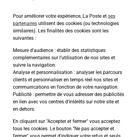
re
de c
télé
Pour améliorer votre expérience, La Poste et
ses
de P
partenaires
utilisent des cookies (ou technologies
similaires). Les finalités des cookies sont les
En
suivantes :
Acheter un iPhone neuf ou reconditionné
Mesure d’audience
: établir des statistiques
complémentaires sur l’utilisation de nos sites et
Vous recherchez un smartphone pas cher proche
suivre la navigation.
de chez vous ? Découvrez notre offre de
Analyse et personnalisation
: analyser les parcours
téléphones iPhone Apple dans vos bureaux de
clients et personnaliser en temps réel nos sites et
Poste à TREVOUX (01600) !
communications en fonction de votre navigation.
Publicité
: permettre de vous adresser des publicités
En savoir plus
en lien avec vos centres d’intérêts sur notre site et
en dehors.
En cliquant sur "Accepter et fermer" vous acceptez
tous les cookies. Le bouton "Ne pas accepter et
Questions fréquemment posées
fermer" vous permet d'indiquer votre refus et seuls