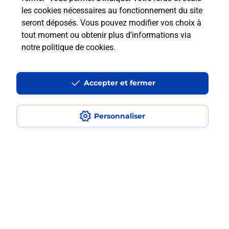
les cookies nécessaires au fonctionnement du site
seront déposés. Vous pouvez modifier vos choix à
Comment retourner un colis acheté
tout moment ou obtenir plus d'informations via
en ligne depuis votre boîte aux lettres
notre politique de cookies
.
?
Accepter et fermer
Comment envoyer un colis ou faire un
retour chez un e-commerçant sans se
déplacer ?
Personnaliser
Envoyer un petit colis au meilleur
prix ?
Localiser
Liste
Ain
TREVOUX
TREVOUX
Envoi de colis