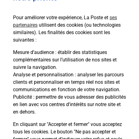
Pour améliorer votre expérience, La Poste et
ses
partenaires
utilisent des cookies (ou technologies
similaires). Les finalités des cookies sont les
suivantes :
Souscrire à la téléassistance
Mesure d’audience
: établir des statistiques
complémentaires sur l’utilisation de nos sites et
Vous cherchez une téléassistance, téléalarme dans
suivre la navigation.
la commune Pont De Vaux ?
Analyse et personnalisation
: analyser les parcours
Découvrez nos offres.
clients et personnaliser en temps réel nos sites et
communications en fonction de votre navigation.
En savoir plus
Publicité
: permettre de vous adresser des publicités
en lien avec vos centres d’intérêts sur notre site et
en dehors.
En cliquant sur "Accepter et fermer" vous acceptez
tous les cookies. Le bouton "Ne pas accepter et
Localiser
Liste
Liste - examen code de la route
Ain - examen code de la route