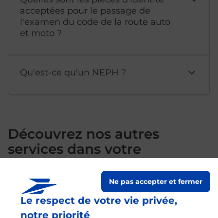
acceptées pour le passage de
l'examen du code de la route auto
et moto ?
Qu'est-ce qu'un NEPH ?
Découvrez nos autres
services dans votre
commune Pont De Vaux
Ne pas accepter et fermer
Le respect de votre vie privée,
notre priorité