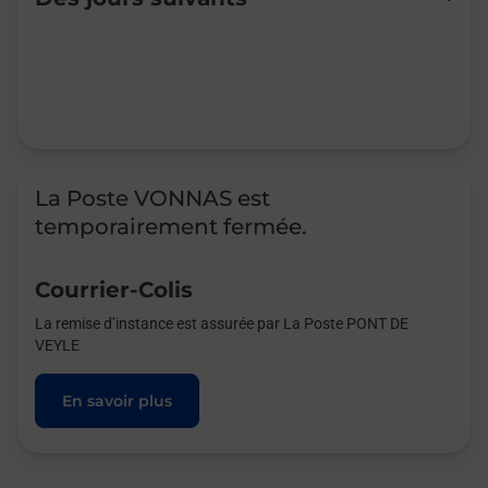
Mardi
Fermé
Mercredi
Fermé
Jeudi
Fermé
Vendredi
Fermé
Samedi
Fermé
Dimanche
Fermé
La Poste VONNAS est
temporairement fermée.
Courrier-Colis
La remise d’instance est assurée par La Poste PONT DE
VEYLE
En savoir plus