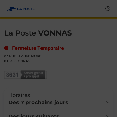
Le lien s'ouvre dans un nouvel onglet
Allez au contenu
Day of the Week
Get directions to La Poste at 56 RUE CLAUDE MOREL VONNAS,
Hours
La Poste
VONNAS
Fermeture Temporaire
56 RUE CLAUDE MOREL
01540
VONNAS
Horaires
Des 7 prochains jours
Lundi
Fermé
Des jours suivants