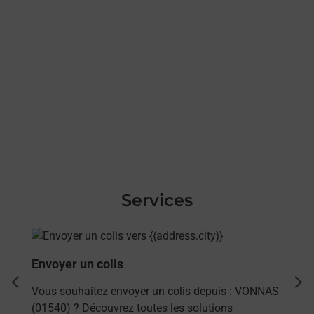
Services
En savoir plus
Envoyer un colis
dent
sui
Vous souhaitez envoyer un colis depuis : VONNAS
(01540) ? Découvrez toutes les solutions