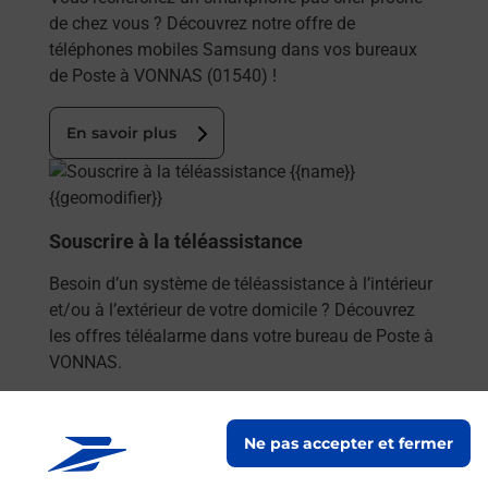
de chez vous ? Découvrez notre offre de
téléphones mobiles Samsung dans vos bureaux
de Poste à VONNAS (01540) !
En savoir plus
En savoir plus
Souscrire à la téléassistance
Besoin d’un système de téléassistance à l’intérieur
et/ou à l’extérieur de votre domicile ? Découvrez
les offres téléalarme dans votre bureau de Poste à
VONNAS.
En savoir plus
Ne pas accepter et fermer
En savoir plus