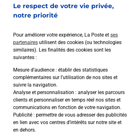
Le respect de votre vie privée,
Code de la route auto ou moto
notre priorité
Vous cherchez à passer votre code de la route auto
ou moto au Bureau La Poste - VONNAS (01540) ?
Pour améliorer votre expérience, La Poste et
ses
Découvrez l'offre proposée par La Poste.
partenaires
utilisent des cookies (ou technologies
similaires). Les finalités des cookies sont les
En savoir plus
Je réserve
suivantes :
En savoir plus
Mesure d’audience
: établir des statistiques
Permis Bateau
complémentaires sur l’utilisation de nos sites et
Vous cherchez à passer votre permis bateau à
suivre la navigation.
Vonnas (01540) ? Découvrez l'offre proposée par
Analyse et personnalisation
: analyser les parcours
La Poste.
clients et personnaliser en temps réel nos sites et
communications en fonction de votre navigation.
Publicité
En savoir plus
: permettre de vous adresser des publicités
en lien avec vos centres d’intérêts sur notre site et
en dehors.
Je réserve ma session