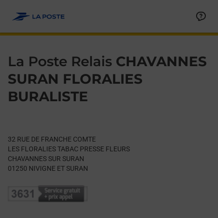
Le lien s'ouvre dans un nouvel onglet
Allez au contenu
Day of the Week
Get directions to La Poste Relais at 32 RUE DE FRANCHE COM
Hours
La Poste Relais
CHAVANNES
SURAN FLORALIES
BURALISTE
32 RUE DE FRANCHE COMTE
LES FLORALIES TABAC PRESSE FLEURS
CHAVANNES SUR SURAN
01250
NIVIGNE ET SURAN