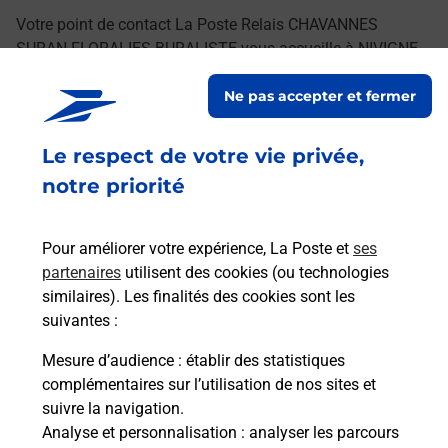
Votre point de contact La Poste Relais CHAVANNES
SURAN FLORALIES BURALISTE vous accueille à NIVIGNE
ET SURAN pour répondre à vos besoins
Ne pas accepter et fermer
d'affranchissement Courrier-Colis.
Le respect de votre vie privée,
Retrouvez toutes nos offres en ligne sur notre site
notre priorité
Pour améliorer votre expérience, La Poste et
ses
partenaires
utilisent des cookies (ou technologies
similaires). Les finalités des cookies sont les
suivantes :
Mesure d’audience
: établir des statistiques
complémentaires sur l’utilisation de nos sites et
suivre la navigation.
Analyse et personnalisation
: analyser les parcours