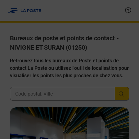
Allez au contenu
Afficher ou masquer la réponse
Afficher ou masquer la réponse
Afficher ou masquer la réponse
Afficher ou masquer la réponse
Afficher ou masquer la réponse
Bureaux de poste et points de contact -
NIVIGNE ET SURAN (01250)
Retrouvez tous les bureaux de Poste et points de
contact La Poste ou utilisez l'outil de localisation pour
visualiser les points les plus proches de chez vous.
Ville, Département, Code Postal