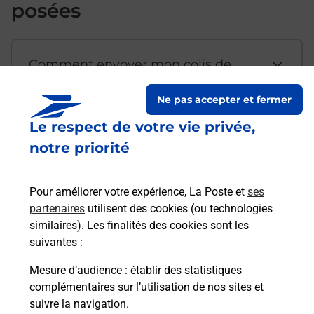
posées
Comment envoyer mon colis de
chez moi ?
Ne pas accepter et fermer
Le respect de votre vie privée,
Est-il possible d’acheter un
notre priorité
emballage directement depuis un
bureau de Poste ?
Pour améliorer votre expérience, La Poste et
ses
partenaires
utilisent des cookies (ou technologies
Comment demander une
similaires). Les finalités des cookies sont les
modification de livraison ?
suivantes :
Mesure d’audience
: établir des statistiques
complémentaires sur l’utilisation de nos sites et
Comment La Poste participe-t-elle
suivre la navigation.