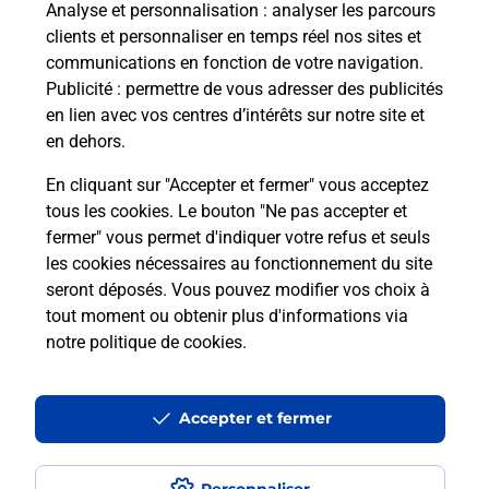
à votre sécurité au quotidien ?
Analyse et personnalisation
: analyser les parcours
clients et personnaliser en temps réel nos sites et
communications en fonction de votre navigation.
Puis-je passer mon code de la route
Publicité
: permettre de vous adresser des publicités
avec La Poste et sous quelles
en lien avec vos centres d’intérêts sur notre site et
conditions ?
en dehors.
En cliquant sur "Accepter et fermer" vous acceptez
tous les cookies. Le bouton "Ne pas accepter et
fermer" vous permet d'indiquer votre refus et seuls
Localiser
Liste
Ain
NIVIGNE ET SURAN
les cookies nécessaires au fonctionnement du site
seront déposés. Vous pouvez modifier vos choix à
tout moment ou obtenir plus d'informations via
notre politique de cookies
.
Plan du site
Accessibilité : partiellement conforme
Accepter et fermer
Conditions contractuelles