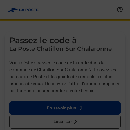
Allez au contenu
Afficher ou masquer la réponse
Afficher ou masquer la réponse
Afficher ou masquer la réponse
Afficher ou masquer la réponse
Passez le code à
La Poste Chatillon Sur Chalaronne
Vous désirez passer le code de la route dans la
commune de Chatillon Sur Chalaronne ? Trouvez les
bureaux de Poste et les points de contacts les plus
proches de vous. Découvrez l’offre d’examen proposée
par La Poste pour répondre à votre besoin
En savoir plus
Localiser