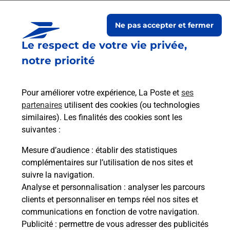
Chalaronne
Ne pas accepter et fermer
Le respect de votre vie privée,
notre priorité
Pour améliorer votre expérience, La Poste et
ses
partenaires
utilisent des cookies (ou technologies
similaires). Les finalités des cookies sont les
suivantes :
Souscrire à la téléassistance
Mesure d’audience
: établir des statistiques
complémentaires sur l’utilisation de nos sites et
Vous cherchez une téléassistance, téléalarme dans
suivre la navigation.
la commune Chatillon Sur Chalaronne ?
Analyse et personnalisation
: analyser les parcours
Découvrez nos offres.
clients et personnaliser en temps réel nos sites et
communications en fonction de votre navigation.
En savoir plus
Publicité
: permettre de vous adresser des publicités