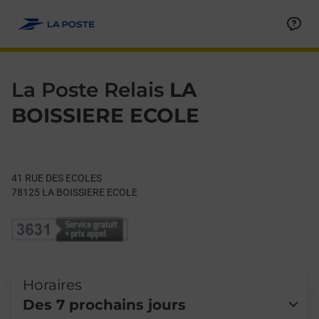
Le lien s'ouvre dans un nouvel onglet
Allez au contenu
Day of the Week
Get directions to La Poste Relais at 41 RUE DES ECOLES LA B
Hours
La Poste Relais
LA
BOISSIERE ECOLE
41 RUE DES ECOLES
78125
LA BOISSIERE ECOLE
Horaires
Des 7 prochains jours