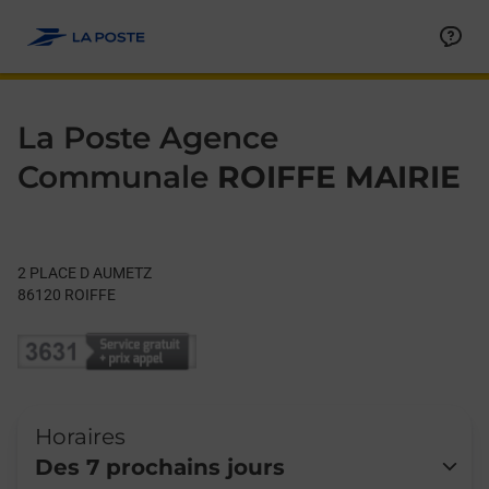
Le lien s'ouvre dans un nouvel onglet
Allez au contenu
Day of the Week
Get directions to La Poste Agence Communale at 2 PLACE D 
Hours
La Poste Agence
Communale
ROIFFE MAIRIE
2 PLACE D AUMETZ
86120
ROIFFE
Horaires
Des 7 prochains jours