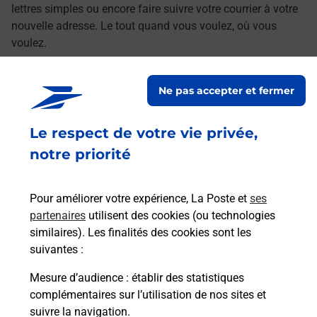
lettres simples ou encore faire suivre votre courrier à votre
nouvelle adresse. Le tout quand vous voulez, où vous
voulez.
Découvrez toutes les offres et services en ligne de
Ne pas accepter et fermer
La Poste
Le respect de votre vie privée,
notre priorité
Pour améliorer votre expérience, La Poste et
ses
partenaires
utilisent des cookies (ou technologies
similaires). Les finalités des cookies sont les
suivantes :
Mesure d’audience
: établir des statistiques
complémentaires sur l’utilisation de nos sites et
suivre la navigation.