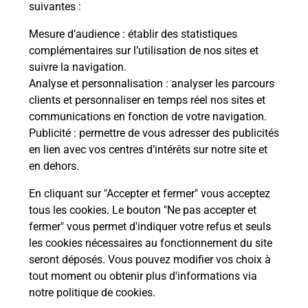
suivantes :
Mesure d’audience
: établir des statistiques
Souscrire à la téléassistance
complémentaires sur l’utilisation de nos sites et
suivre la navigation.
Vous cherchez une téléassistance, téléalarme dans
le département Vendée ?
Analyse et personnalisation
: analyser les parcours
clients et personnaliser en temps réel nos sites et
Découvrez nos offres.
communications en fonction de votre navigation.
Publicité
: permettre de vous adresser des publicités
En savoir plus
en lien avec vos centres d’intérêts sur notre site et
en dehors.
En cliquant sur "Accepter et fermer" vous acceptez
tous les cookies. Le bouton "Ne pas accepter et
Localiser
Liste
Liste - examen code de la route
fermer" vous permet d'indiquer votre refus et seuls
Vendée - examen code de la route
les cookies nécessaires au fonctionnement du site
seront déposés. Vous pouvez modifier vos choix à
tout moment ou obtenir plus d'informations via
notre politique de cookies
.