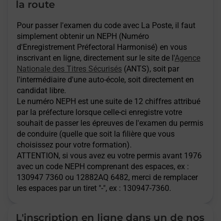
Saint Gilles Croix De Vie - examen code de
la route
la route
Pour passer l'examen du code avec La Poste, il faut
simplement obtenir un NEPH (Numéro
Saint Hilaire De Loulay-Montaigu - examen
d'Enregistrement Préfectoral Harmonisé) en vous
code de la route
inscrivant en ligne, directement sur le site de l'
Agence
Nationale des Titres Sécurisés
(ANTS), soit par
l'intermédiaire d'une auto-école, soit directement en
Saint-jean-de-monts - examen code de la
candidat libre.
route
Le numéro NEPH est une suite de 12 chiffres attribué
par la préfecture lorsque celle-ci enregistre votre
Talmont Saint Hilaire - examen code de la
souhait de passer les épreuves de l'examen du permis
de conduire (quelle que soit la filière que vous
route
choisissez pour votre formation).
ATTENTION
, si vous avez eu votre permis avant 1976
avec un code NEPH comprenant des espaces, ex :
130947 7360 ou 12882AQ 6482, merci de remplacer
les espaces par un tiret "-", ex : 130947-7360.
L'inscription en ligne dans un de nos