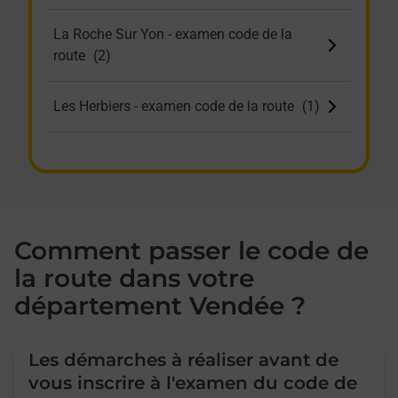
La Roche Sur Yon - examen code de la
route
Les Herbiers - examen code de la route
Les Sables D'Olonne - examen code de la
route
Luçon - examen code de la route
Comment passer le code de
la route dans votre
Noirmoutier-en-l'ile - examen code de la
département Vendée ?
route
Pouzauges - examen code de la route
Les démarches à réaliser avant de
vous inscrire à l'examen du code de