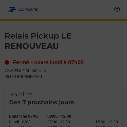
Le lien s'ouvre dans un nouvel onglet
Allez au contenu
Day of the Week
Get directions to Relais Pickup at 22 AVENUE DU MOULIN BO
Hours
Relais Pickup
LE
RENOUVEAU
Fermé
-
ouvre lundi à
07h00
22 AVENUE DU MOULIN
85480
BOURNEZEAU
Horaires
Des 7 prochains jours
Dimanche 09/08
09:00
-
12:00
Lundi 10/08
07:00
-
12:30
15:00
-
19:00