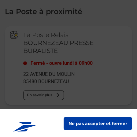
La Poste à proximité
La Poste Relais
BOURNEZEAU PRESSE
BURALISTE
Fermé
-
ouvre lundi à
09h00
22 AVENUE DU MOULIN
85480
BOURNEZEAU
En savoir plus
La Poste Agence Communale
Ne pas accepter et fermer
FOUGERE MAIRIE