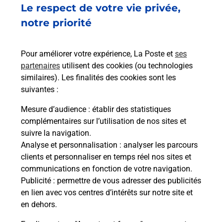
Fermé
-
ouvre lundi à
15h30
Le respect de votre vie privée,
58 RUE DE LA FORET
notre priorité
85480
FOUGERE
Pour améliorer votre expérience, La Poste et
ses
En savoir plus
partenaires
utilisent des cookies (ou technologies
similaires). Les finalités des cookies sont les
Malin !
suivantes :
Mesure d’audience
: établir des statistiques
La Poste
complémentaires sur l’utilisation de nos sites et
en ligne
suivre la navigation.
Analyse et personnalisation
: analyser les parcours
Ouvert 24h/24
clients et personnaliser en temps réel nos sites et
communications en fonction de votre navigation.
En savoir plus
Publicité
: permettre de vous adresser des publicités
en lien avec vos centres d’intérêts sur notre site et
en dehors.
Recherchez un autre point de contact