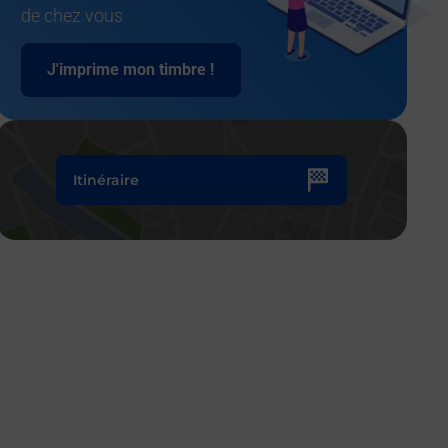
de chez vous
J'imprime mon timbre !
Itinéraire