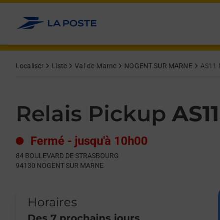
Le lien s'ouvre dans un nouvel onglet
Allez au contenu
Day of the Week
Get directions to Relais Pickup at 84 BOULEVARD DE STRA
Hours
Localiser
Liste
Val-de-Marne
NOGENT SUR MARNE
AS11
Relais Pickup
AS1
Fermé
-
jusqu'à
10h00
84 BOULEVARD DE STRASBOURG
94130
NOGENT SUR MARNE
Horaires
Des 7 prochains jours