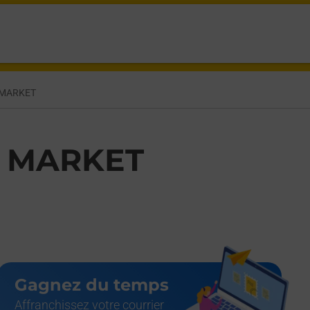
SBOURG NOGENT SUR MARNE,
 MARKET
1 MARKET
Gagnez du temps
Affranchissez votre courrier