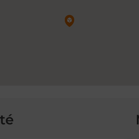
Pin de la carte
té