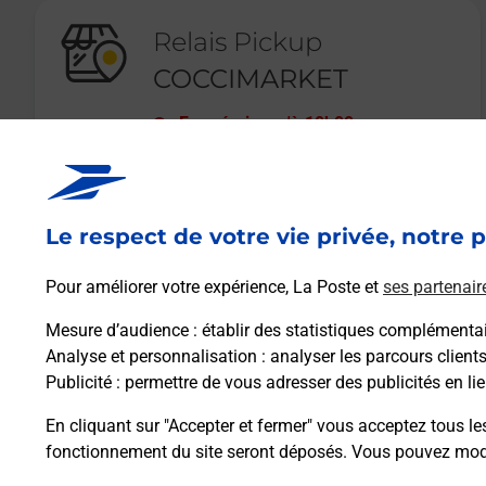
Relais Pickup
COCCIMARKET
Fermé
-
jusqu'à
10h00
2 ROUTE DE STALINGRAD
94130
NOGENT SUR MARNE
Le respect de votre vie privée, notre p
En savoir plus
Pour améliorer votre expérience, La Poste et
ses partenair
Mesure d’audience
: établir des statistiques complémentair
Analyse et personnalisation
: analyser les parcours client
Publicité
: permettre de vous adresser des publicités en lie
En cliquant sur "Accepter et fermer" vous acceptez tous le
fonctionnement du site seront déposés. Vous pouvez modi