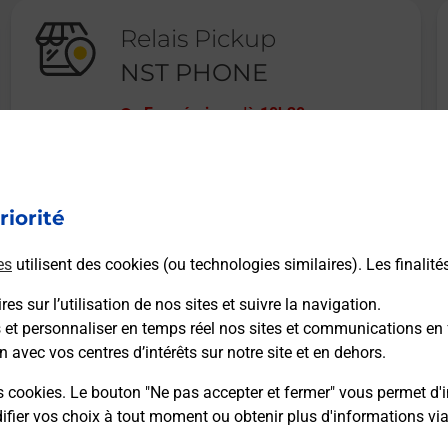
Relais Pickup
NST PHONE
Fermé
-
jusqu'à
10h30
23 RUE PAUL BERT
94130
NOGENT SUR MARNE
riorité
En savoir plus
es
utilisent des cookies (ou technologies similaires). Les finalité
es sur l’utilisation de nos sites et suivre la navigation.
s et personnaliser en temps réel nos sites et communications en 
n avec vos centres d’intérêts sur notre site et en dehors.
Recherchez un autre point de contact
s cookies. Le bouton "Ne pas accepter et fermer" vous permet d'i
fier vos choix à tout moment ou obtenir plus d'informations vi