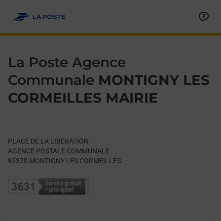
Le lien s'ouvre dans un nouvel onglet
Allez au contenu
Day of the Week
Get directions to La Poste Agence Communale at PLACE DE
Hours
La Poste Agence
Communale
MONTIGNY LES
CORMEILLES MAIRIE
PLACE DE LA LIBERATION
AGENCE POSTALE COMMUNALE
95370
MONTIGNY LES CORMEILLES