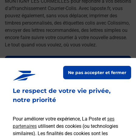
MONTIGNY LES CORMEILLES pour répondre à vos besoins
d'affranchissement Courrier-Colis. Avec laposte.fr, vous
pouvez également, sans vous déplacer, imprimer des
timbres personnalisés, des étiquettes colis avec Colissimo,
envoyer des lettres recommandées, des lettres simples ou
encore faire suivre votre courrier à votre nouvelle adresse.
Le tout quand vous voulez, où vous voulez.
Découvrez toutes les offres et services en ligne de
La Poste
Ne pas accepter et fermer
Le respect de votre vie privée,
notre priorité
Pour améliorer votre expérience, La Poste et
ses
partenaires
utilisent des cookies (ou technologies
similaires). Les finalités des cookies sont les