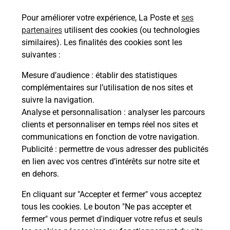
ou moto au Bureau La Poste - BEAUCHAMP
Pour améliorer votre expérience, La Poste et
ses
(95250) ? Découvrez l'offre proposée par La Poste.
partenaires
utilisent des cookies (ou technologies
similaires). Les finalités des cookies sont les
En savoir plus
Je réserve
suivantes :
En savoir plus
Mesure d’audience
: établir des statistiques
Permis Bateau
complémentaires sur l’utilisation de nos sites et
Vous cherchez à passer votre permis bateau à
suivre la navigation.
Beauchamp (95250) ? Découvrez l'offre proposée
Analyse et personnalisation
: analyser les parcours
par La Poste.
clients et personnaliser en temps réel nos sites et
communications en fonction de votre navigation.
Publicité
En savoir plus
: permettre de vous adresser des publicités
en lien avec vos centres d’intérêts sur notre site et
en dehors.
Je réserve ma session
En cliquant sur "Accepter et fermer" vous acceptez
tous les cookies. Le bouton "Ne pas accepter et
fermer" vous permet d'indiquer votre refus et seuls
Localiser
Liste
Val-D'Oise
BEAUCHAMP
BEAUCHAMP