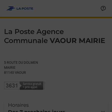
Le lien s'ouvre dans un nouvel onglet
Allez au contenu
Day of the Week
Get directions to La Poste Agence Communale at 5 ROUTE D
Hours
La Poste Agence
Communale
VAOUR MAIRIE
5 ROUTE DU DOLMEN
MAIRIE
81140
VAOUR
Horaires