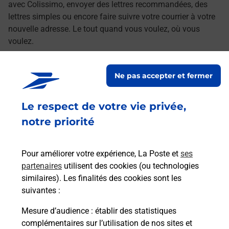
avec Colissimo, envoyer des lettres recommandées, des
lettres simples ou encore faire suivre votre courrier à votre
nouvelle adresse. Le tout quand vous voulez, où vous
voulez.
Découvrez toutes les offres et services en ligne de
Ne pas accepter et fermer
La Poste
Le respect de votre vie privée,
notre priorité
Pour améliorer votre expérience, La Poste et
ses
partenaires
utilisent des cookies (ou technologies
similaires). Les finalités des cookies sont les
suivantes :
Mesure d’audience
: établir des statistiques
complémentaires sur l’utilisation de nos sites et