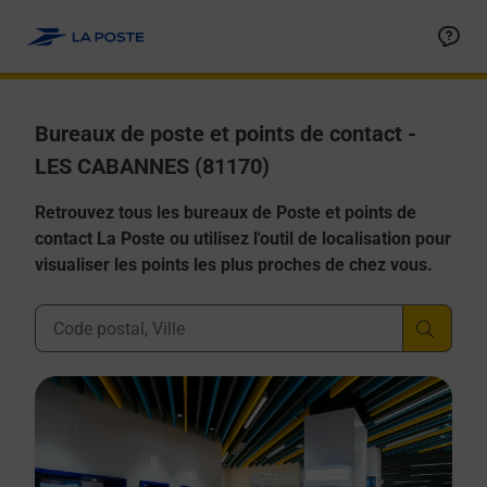
Allez au contenu
Afficher ou masquer la réponse
Afficher ou masquer la réponse
Afficher ou masquer la réponse
Afficher ou masquer la réponse
Afficher ou masquer la réponse
Bureaux de poste et points de contact -
LES CABANNES (81170)
Retrouvez tous les bureaux de Poste et points de
contact La Poste ou utilisez l'outil de localisation pour
visualiser les points les plus proches de chez vous.
Ville, Département, Code Postal