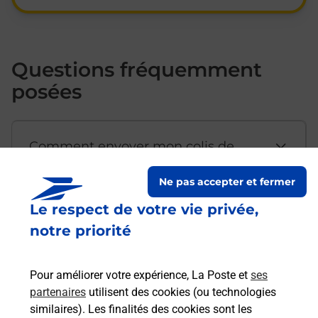
Questions fréquemment
posées
Comment envoyer mon colis de
chez moi ?
Ne pas accepter et fermer
Le respect de votre vie privée,
Est-il possible d’acheter un
notre priorité
emballage directement depuis un
bureau de Poste ?
Pour améliorer votre expérience, La Poste et
ses
partenaires
utilisent des cookies (ou technologies
Comment demander une
similaires). Les finalités des cookies sont les