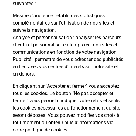
modification de livraison ?
suivantes :
Mesure d’audience
: établir des statistiques
complémentaires sur l’utilisation de nos sites et
Comment La Poste participe-t-elle
suivre la navigation.
à votre sécurité au quotidien ?
Analyse et personnalisation
: analyser les parcours
clients et personnaliser en temps réel nos sites et
communications en fonction de votre navigation.
Puis-je passer mon code de la route
Publicité
: permettre de vous adresser des publicités
avec La Poste et sous quelles
en lien avec vos centres d’intérêts sur notre site et
conditions ?
en dehors.
En cliquant sur "Accepter et fermer" vous acceptez
tous les cookies. Le bouton "Ne pas accepter et
fermer" vous permet d'indiquer votre refus et seuls
Localiser
Liste
Tarn
LES CABANNES
les cookies nécessaires au fonctionnement du site
seront déposés. Vous pouvez modifier vos choix à
tout moment ou obtenir plus d'informations via
notre politique de cookies
.