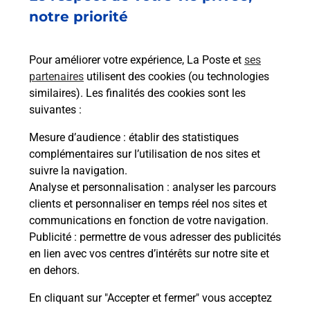
Envoyer un colis
notre priorité
Vous souhaitez envoyer un colis depuis : VAREN
(82330) ? Découvrez toutes les solutions
Pour améliorer votre expérience, La Poste et
ses
proposées par La Poste.
partenaires
utilisent des cookies (ou technologies
similaires). Les finalités des cookies sont les
En savoir plus
suivantes :
En savoir plus
Mesure d’audience
: établir des statistiques
complémentaires sur l’utilisation de nos sites et
Souscrire à la téléassistance
suivre la navigation.
Analyse et personnalisation
: analyser les parcours
Besoin d’un système de téléassistance à l’intérieur
clients et personnaliser en temps réel nos sites et
et/ou à l’extérieur de votre domicile ? Découvrez
communications en fonction de votre navigation.
les offres téléalarme dans votre bureau de Poste à
Publicité
: permettre de vous adresser des publicités
VAREN.
en lien avec vos centres d’intérêts sur notre site et
en dehors.
En savoir plus
En cliquant sur "Accepter et fermer" vous acceptez