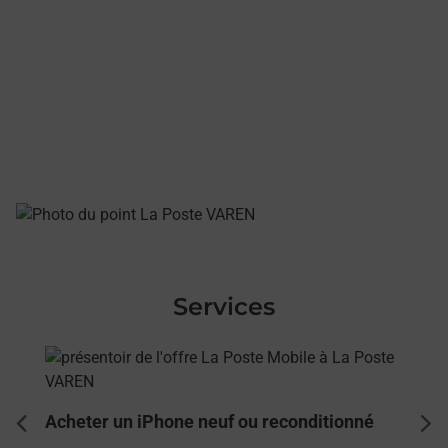
Services
En savoir plus
Acheter un iPhone neuf ou reconditionné
dent
sui