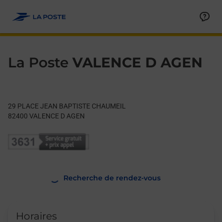
Le lien s'ouvre dans un nouvel onglet
Allez au contenu
Day of the Week
Get directions to La Poste at 29 PLACE JEAN BAPTISTE CHA
Hours
La Poste
VALENCE D AGEN
29 PLACE JEAN BAPTISTE CHAUMEIL
82400
VALENCE D AGEN
Recherche de rendez-vous
Horaires