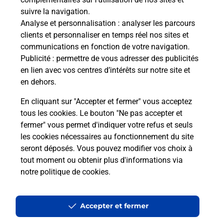
Valence D'Agen (82400) ? Découvrez l'offre
suivre la navigation.
proposée par La Poste.
Analyse et personnalisation
: analyser les parcours
clients et personnaliser en temps réel nos sites et
communications en fonction de votre navigation.
En savoir plus
Publicité
: permettre de vous adresser des publicités
en lien avec vos centres d’intérêts sur notre site et
Je réserve ma session
en dehors.
En cliquant sur "Accepter et fermer" vous acceptez
tous les cookies. Le bouton "Ne pas accepter et
Localiser
Liste
Tarn-et-Garonne
VALENCE D AGEN
fermer" vous permet d'indiquer votre refus et seuls
VALENCE D AGEN
les cookies nécessaires au fonctionnement du site
seront déposés. Vous pouvez modifier vos choix à
tout moment ou obtenir plus d'informations via
notre politique de cookies
.
Plan du site
Accessibilité : partiellement conforme
Accepter et fermer