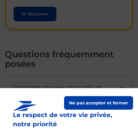
Je découvre
Questions fréquemment
posées
Comment envoyer mon colis de
chez moi ?
Ne pas accepter et fermer
Le respect de votre vie privée,
Est-il possible d’acheter un
notre priorité
emballage directement depuis un
bureau de Poste ?