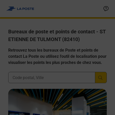
Allez au contenu
Afficher ou masquer la réponse
Afficher ou masquer la réponse
Afficher ou masquer la réponse
Afficher ou masquer la réponse
Afficher ou masquer la réponse
Bureaux de poste et points de contact - ST
ETIENNE DE TULMONT (82410)
Retrouvez tous les bureaux de Poste et points de
contact La Poste ou utilisez l'outil de localisation pour
visualiser les points les plus proches de chez vous.
Ville, Département, Code Postal