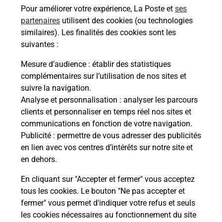
Pour améliorer votre expérience, La Poste et
ses
partenaires
utilisent des cookies (ou technologies
Comment demander une
similaires). Les finalités des cookies sont les
modification de livraison ?
suivantes :
Mesure d’audience
: établir des statistiques
complémentaires sur l’utilisation de nos sites et
Comment La Poste participe-t-elle
suivre la navigation.
à votre sécurité au quotidien ?
Analyse et personnalisation
: analyser les parcours
clients et personnaliser en temps réel nos sites et
communications en fonction de votre navigation.
Puis-je passer mon code de la route
Publicité
: permettre de vous adresser des publicités
avec La Poste et sous quelles
en lien avec vos centres d’intérêts sur notre site et
conditions ?
en dehors.
En cliquant sur "Accepter et fermer" vous acceptez
tous les cookies. Le bouton "Ne pas accepter et
fermer" vous permet d'indiquer votre refus et seuls
Localiser
Liste
Tarn-et-Garonne
ST ETIENNE DE TULMONT
les cookies nécessaires au fonctionnement du site