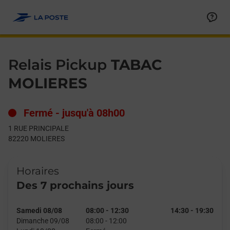
Le lien s'ouvre dans un nouvel onglet
Allez au contenu
Day of the Week
Get directions to Relais Pickup at 1 RUE PRINCIPALE MOLIERES
Hours
Relais Pickup
TABAC
MOLIERES
Fermé
-
jusqu'à
08h00
1 RUE PRINCIPALE
82220
MOLIERES
Horaires
Des 7 prochains jours
Samedi 08/08
08:00
-
12:30
14:30
-
19:30
Dimanche 09/08
08:00
-
12:00