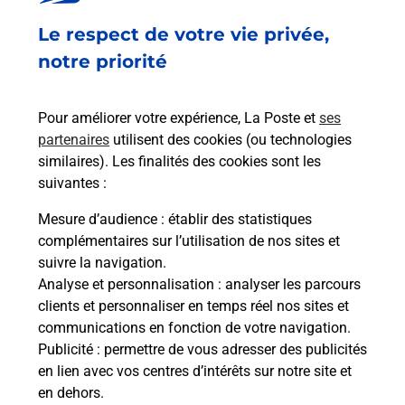
570 ROUTE DE MOLIERES
Le respect de votre vie privée,
SARL JOUANY ET FILS
82220
PUYCORNET
notre priorité
En savoir plus
Pour améliorer votre expérience, La Poste et
ses
partenaires
utilisent des cookies (ou technologies
Malin !
similaires). Les finalités des cookies sont les
suivantes :
La Poste
Mesure d’audience
: établir des statistiques
en ligne
complémentaires sur l’utilisation de nos sites et
suivre la navigation.
Ouvert 24h/24
Analyse et personnalisation
: analyser les parcours
clients et personnaliser en temps réel nos sites et
En savoir plus
communications en fonction de votre navigation.
Publicité
: permettre de vous adresser des publicités
en lien avec vos centres d’intérêts sur notre site et
Recherchez un autre point de contact
en dehors.