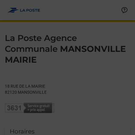
Le lien s'ouvre dans un nouvel onglet
Allez au contenu
Day of the Week
Get directions to La Poste Agence Communale at 18 RUE DE 
Hours
La Poste Agence
Communale
MANSONVILLE
MAIRIE
18 RUE DE LA MAIRIE
82120
MANSONVILLE
Horaires