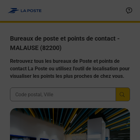
Allez au contenu
Afficher ou masquer la réponse
Afficher ou masquer la réponse
Afficher ou masquer la réponse
Afficher ou masquer la réponse
Afficher ou masquer la réponse
Bureaux de poste et points de contact -
MALAUSE (82200)
Retrouvez tous les bureaux de Poste et points de
contact La Poste ou utilisez l'outil de localisation pour
visualiser les points les plus proches de chez vous.
Ville, Département, Code Postal