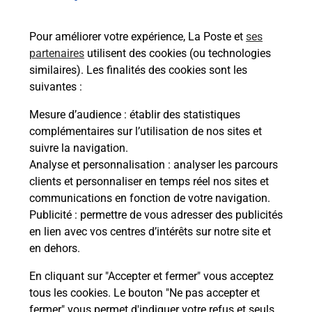
bureau de Poste ?
Pour améliorer votre expérience, La Poste et
ses
partenaires
utilisent des cookies (ou technologies
Comment demander une
similaires). Les finalités des cookies sont les
modification de livraison ?
suivantes :
Mesure d’audience
: établir des statistiques
complémentaires sur l’utilisation de nos sites et
Comment La Poste participe-t-elle
suivre la navigation.
à votre sécurité au quotidien ?
Analyse et personnalisation
: analyser les parcours
clients et personnaliser en temps réel nos sites et
communications en fonction de votre navigation.
Puis-je passer mon code de la route
Publicité
: permettre de vous adresser des publicités
avec La Poste et sous quelles
en lien avec vos centres d’intérêts sur notre site et
conditions ?
en dehors.
En cliquant sur "Accepter et fermer" vous acceptez
tous les cookies. Le bouton "Ne pas accepter et
fermer" vous permet d'indiquer votre refus et seuls