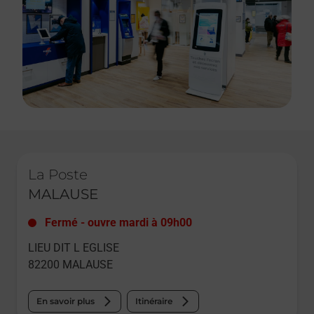
Le lien s'ouvre dans un nouvel onglet
La Poste
MALAUSE
Fermé
-
ouvre mardi à
09h00
LIEU DIT L EGLISE
82200
MALAUSE
En savoir plus
Itinéraire