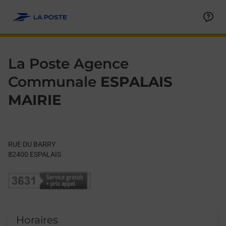
Le lien s'ouvre dans un nouvel onglet
Allez au contenu
Day of the Week
Get directions to La Poste Agence Communale at RUE DU BAR
Hours
La Poste Agence
Communale
ESPALAIS
MAIRIE
RUE DU BARRY
82400
ESPALAIS
Horaires