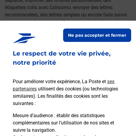
déplacer, imprimer des timbres personnalisés, des
étiquettes colis avec Colissimo, envoyer des lettres
recommandées, des lettres simples ou encore faire suivre
votre courrier à votre nouvelle adresse. Le tout quand vous
voulez, où vous voulez.
Ne pas accepter et fermer
Découvrez toutes les offres et services en ligne de
Le respect de votre vie privée,
La Poste
notre priorité
Pour améliorer votre expérience, La Poste et
ses
partenaires
utilisent des cookies (ou technologies
similaires). Les finalités des cookies sont les
suivantes :
Mesure d’audience
: établir des statistiques
complémentaires sur l’utilisation de nos sites et
suivre la navigation.