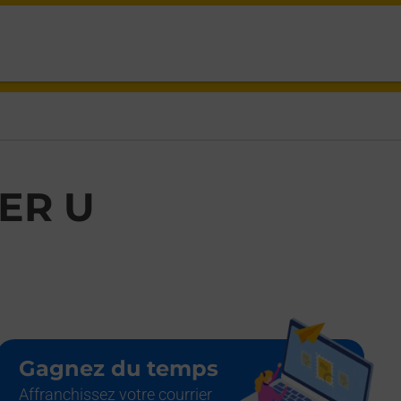
X CAUSSADE,
ER U
Gagnez du temps
Affranchissez votre courrier