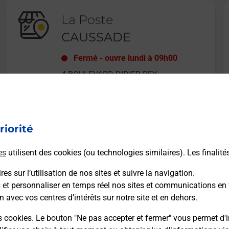
La Poste
CAUSSADE
Fermé
-
ouvre lundi à
09h00
4 BOULEVARD DIDIER REY
82300
CAUSSADE
riorité
En savoir plus
es
utilisent des cookies (ou technologies similaires). Les finalité
es sur l’utilisation de nos sites et suivre la navigation.
s et personnaliser en temps réel nos sites et communications en 
n avec vos centres d’intérêts sur notre site et en dehors.
Recherchez un autre point de contact
s cookies. Le bouton "Ne pas accepter et fermer" vous permet d'i