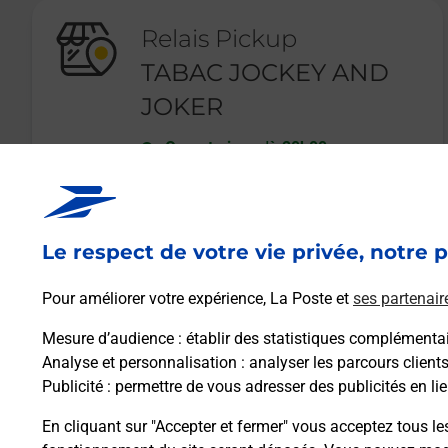
Relais Pickup
TABAC JOCKEY AND
JOKER
Ouvert
-
jusqu'à
20h00
10 AVENUE DU GENERAL LECLERC
82300
CAUSSADE
Le respect de votre vie privée, notre p
En savoir plus
Pour améliorer votre expérience, La Poste et
ses partenair
Mesure d’audience
: établir des statistiques complémentair
Analyse et personnalisation
: analyser les parcours client
Publicité
: permettre de vous adresser des publicités en lie
En cliquant sur "Accepter et fermer" vous acceptez tous le