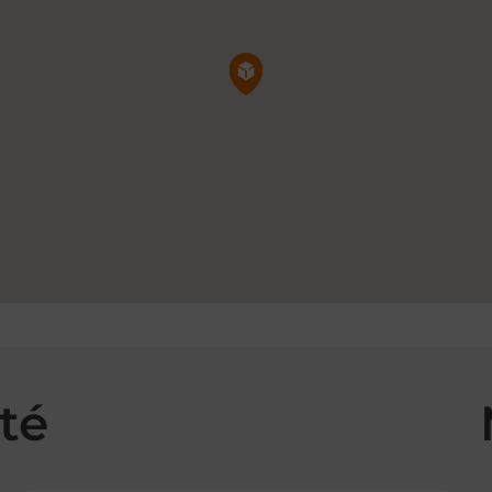
Pin de la carte
té