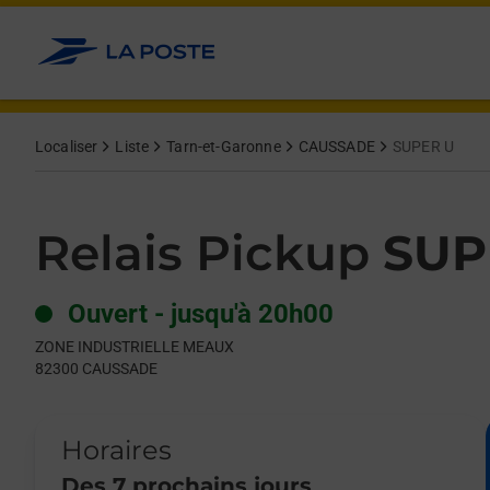
Le lien s'ouvre dans un nouvel onglet
Allez au contenu
Day of the Week
Get directions to Relais Pickup at ZONE INDUSTRIELLE MEAU
Hours
Localiser
Liste
Tarn-et-Garonne
CAUSSADE
SUPER U
Relais Pickup
SUP
Ouvert
-
jusqu'à
20h00
ZONE INDUSTRIELLE MEAUX
82300
CAUSSADE
Horaires
Des 7 prochains jours