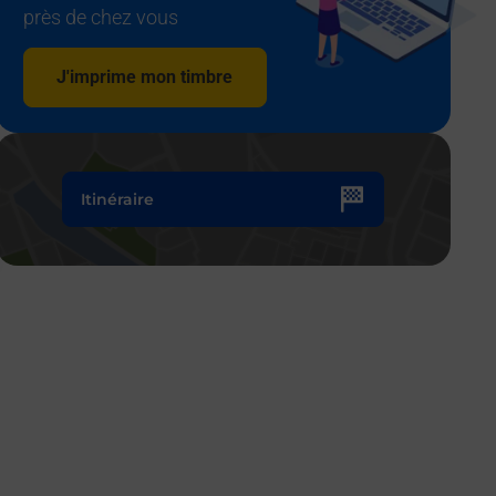
près de chez vous
J'imprime mon timbre
Itinéraire