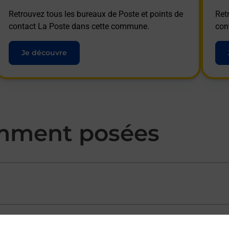
Retrouvez tous les bureaux de Poste et points de
Ret
contact La Poste dans cette commune.
con
Je découvre
mment posées
ectement depuis un bureau de Poste ?