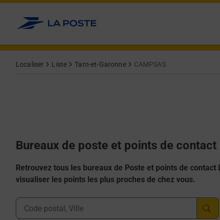
Allez au contenu
Afficher ou masquer la réponse
Afficher ou masquer la réponse
Afficher ou masquer la réponse
Afficher ou masquer la réponse
Afficher ou masquer la réponse
Localiser
Liste
Tarn-et-Garonne
CAMPSAS
Bureaux de poste et points de conta
Retrouvez tous les bureaux de Poste et points de contact La
visualiser les points les plus proches de chez vous.
Ville, Département, Code Postal