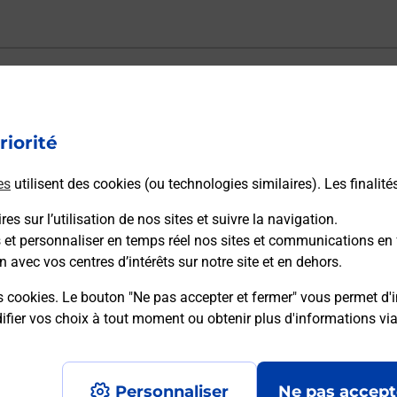
ectement depuis un bureau de Poste ?
riorité
vraison ?
es
utilisent des cookies (ou technologies similaires). Les finalité
es sur l’utilisation de nos sites et suivre la navigation.
sécurité au quotidien ?
s et personnaliser en temps réel nos sites et communications en 
n avec vos centres d’intérêts sur notre site et en dehors.
 Poste et sous quelles conditions ?
s cookies. Le bouton "Ne pas accepter et fermer" vous permet d'i
fier vos choix à tout moment ou obtenir plus d'informations vi
Personnaliser
Ne pas accept