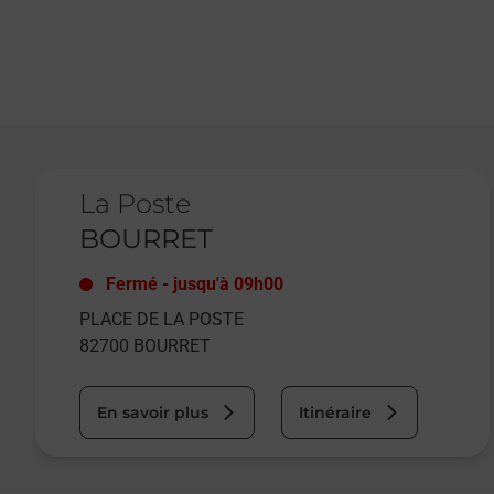
Le lien s'ouvre dans un nouvel onglet
La Poste
BOURRET
Fermé
-
jusqu'à
09h00
PLACE DE LA POSTE
82700
BOURRET
En savoir plus
Itinéraire