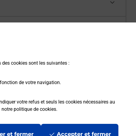
s des cookies sont les suivantes :
fonction de votre navigation.
ndiquer votre refus et seuls les cookies nécessaires au
a
notre politique de cookies
.
er et fermer
Accepter et fermer