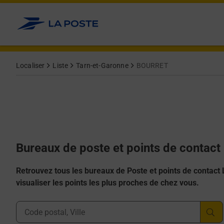
Allez au contenu
Afficher ou masquer la réponse
Afficher ou masquer la réponse
Afficher ou masquer la réponse
Afficher ou masquer la réponse
Afficher ou masquer la réponse
Localiser
Liste
Tarn-et-Garonne
BOURRET
Bureaux de poste et points de contac
Retrouvez tous les bureaux de Poste et points de contact La
visualiser les points les plus proches de chez vous.
Ville, Département, Code Postal