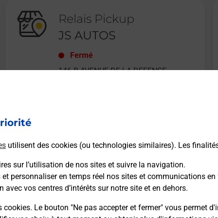
Relais Pickup
JS AUTOS
Fermé
146 B AVENUE DE LA DEFENSE
PASSIVE
80136
RIVERY
riorité
En savoir plus
es
utilisent des cookies (ou technologies similaires). Les finalité
es sur l’utilisation de nos sites et suivre la navigation.
s et personnaliser en temps réel nos sites et communications en 
n avec vos centres d’intérêts sur notre site et en dehors.
Recherchez un autre point de contact
s cookies. Le bouton "Ne pas accepter et fermer" vous permet d'i