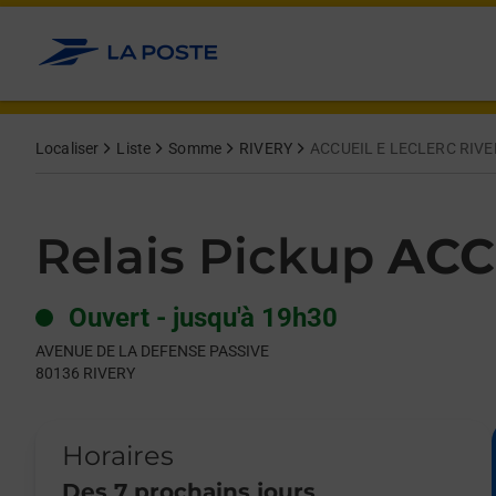
Le lien s'ouvre dans un nouvel onglet
Allez au contenu
Day of the Week
Get directions to Relais Pickup at AVENUE DE LA DEFENSE PAS
Hours
Localiser
Liste
Somme
RIVERY
ACCUEIL E LECLERC RIVE
Relais Pickup
ACC
Ouvert
-
jusqu'à
19h30
AVENUE DE LA DEFENSE PASSIVE
80136
RIVERY
Horaires
Des 7 prochains jours