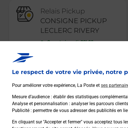
Relais Pickup
CONSIGNE PICKUP
LECLERC RIVERY
Ouvert
-
jusqu'à
20h00
AVENUE DE LA DEFENSE PASSIVE
80136
RIVERY
Le respect de votre vie privée, notre p
En savoir plus
Pour améliorer votre expérience, La Poste et
ses partenair
Mesure d’audience
: établir des statistiques complémentair
Analyse et personnalisation
: analyser les parcours client
Publicité
: permettre de vous adresser des publicités en lie
En cliquant sur "Accepter et fermer" vous acceptez tous le