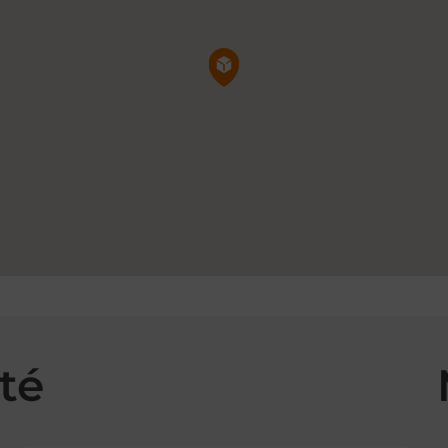
Pin de la carte
té