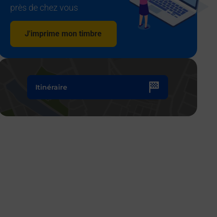
près de chez vous
J'imprime mon timbre
Itinéraire