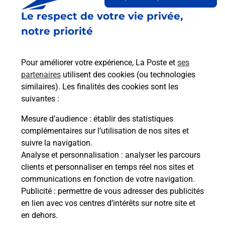
Le respect de votre vie privée,
Est-il possible d’acheter un
notre priorité
emballage directement depuis un
bureau de Poste ?
Pour améliorer votre expérience, La Poste et
ses
partenaires
utilisent des cookies (ou technologies
Comment demander une
similaires). Les finalités des cookies sont les
modification de livraison ?
suivantes :
Mesure d’audience
: établir des statistiques
complémentaires sur l’utilisation de nos sites et
Comment La Poste participe-t-elle
suivre la navigation.
à votre sécurité au quotidien ?
Analyse et personnalisation
: analyser les parcours
clients et personnaliser en temps réel nos sites et
communications en fonction de votre navigation.
Puis-je passer mon code de la route
Publicité
: permettre de vous adresser des publicités
avec La Poste et sous quelles
en lien avec vos centres d’intérêts sur notre site et
conditions ?
en dehors.