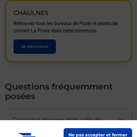
CHAULNES
Retrouvez tous les bureaux de Poste et points de
contact La Poste dans cette commune.
Je découvre
Questions fréquemment
posées
Comment envoyer mon colis de
chez moi ?
Ne pas accepter et fermer