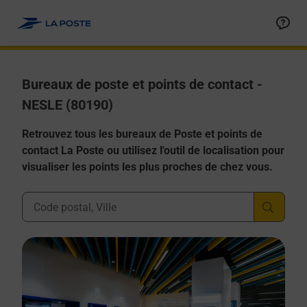
Allez au contenu
Afficher ou masquer la réponse
Afficher ou masquer la réponse
Afficher ou masquer la réponse
Afficher ou masquer la réponse
Afficher ou masquer la réponse
Bureaux de poste et points de contact -
NESLE (80190)
Retrouvez tous les bureaux de Poste et points de
contact La Poste ou utilisez l'outil de localisation pour
visualiser les points les plus proches de chez vous.
Ville, Département, Code Postal