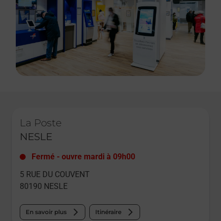
Le lien s'ouvre dans un nouvel onglet
La Poste
NESLE
Fermé
-
ouvre mardi à
09h00
5 RUE DU COUVENT
80190
NESLE
En savoir plus
Itinéraire