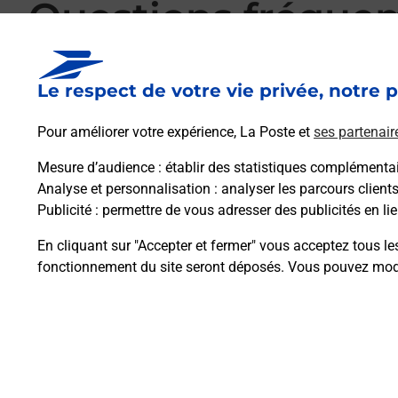
Questions fréque
Le respect de votre vie privée, notre p
La téléassistance classique avec médaillon 
Pour améliorer votre expérience, La Poste et
ses partenair
Mesure d’audience
: établir des statistiques complémentair
Comment fonctionne la téléassistance clas
Analyse et personnalisation
: analyser les parcours client
Publicité
: permettre de vous adresser des publicités en lie
Comment est installée la téléassistance cla
En cliquant sur "Accepter et fermer" vous acceptez tous le
fonctionnement du site seront déposés. Vous pouvez modi
Plan du site