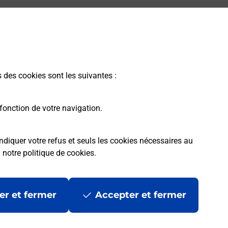
s des cookies sont les suivantes :
fonction de votre navigation.
ndiquer votre refus et seuls les cookies nécessaires au
a
notre politique de cookies
.
er et fermer
Accepter et fermer
les
Mentions légales
Données personnelles et cookies