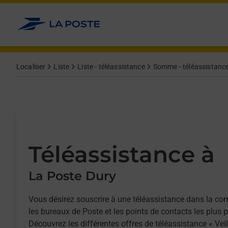
Allez au contenu
Afficher ou masquer la réponse
Afficher ou masquer la réponse
Afficher ou masquer la réponse
Localiser
Liste
Liste - téléassistance
Somme - téléassistanc
Téléassistance à
La Poste Dury
Vous désirez souscrire à une téléassistance dans la c
les bureaux de Poste et les points de contacts les plus 
Découvrez les différentes offres de téléassistance « Vei