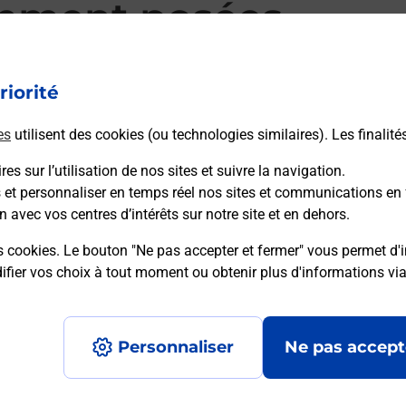
mment posées
riorité
d’alarme qu’est ce que c’est ?
es
utilisent des cookies (ou technologies similaires). Les finalité
es sur l’utilisation de nos sites et suivre la navigation.
sique ?
s et personnaliser en temps réel nos sites et communications en 
n avec vos centres d’intérêts sur notre site et en dehors.
ssique ?
s cookies. Le bouton "Ne pas accepter et fermer" vous permet d'i
fier vos choix à tout moment ou obtenir plus d'informations vi
Personnaliser
Ne pas accept
Accessibilité : partiellement conforme
Conditions contractuel