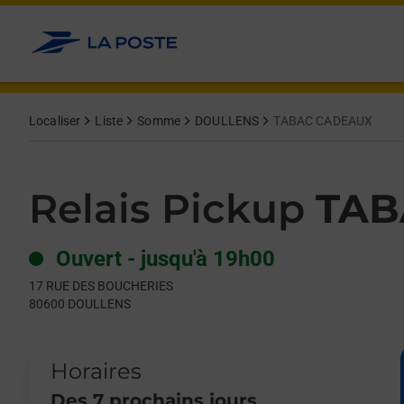
Le lien s'ouvre dans un nouvel onglet
Allez au contenu
Day of the Week
Get directions to Relais Pickup at 17 RUE DES BOUCHERIES D
Hours
Localiser
Liste
Somme
DOULLENS
TABAC CADEAUX
Relais Pickup
TAB
Ouvert
-
jusqu'à
19h00
17 RUE DES BOUCHERIES
80600
DOULLENS
Horaires
Des 7 prochains jours