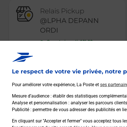
Relais Pickup
@LPHA DEPANN
ORDI
Ouvert
-
jusqu'à
19h00
6 RUE DU COMMANDANT UNIQUE
80600
DOULLENS
Le respect de votre vie privée, notre p
En savoir plus
Pour améliorer votre expérience, La Poste et
ses partenair
Mesure d’audience
: établir des statistiques complémentair
Analyse et personnalisation
: analyser les parcours client
Publicité
: permettre de vous adresser des publicités en lie
En cliquant sur "Accepter et fermer" vous acceptez tous le