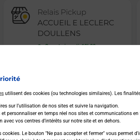
Relais Pickup
ACCUEIL E LECLERC
DOULLENS
Ouvert
-
jusqu'à
19h00
RUE MENCHON
80600
DOULLENS
riorité
En savoir plus
es
utilisent des cookies (ou technologies similaires). Les finalité
es sur l’utilisation de nos sites et suivre la navigation.
s et personnaliser en temps réel nos sites et communications en 
n avec vos centres d’intérêts sur notre site et en dehors.
Recherchez un autre point de contact
s cookies. Le bouton "Ne pas accepter et fermer" vous permet d'i