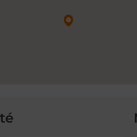
Pin de la carte
té