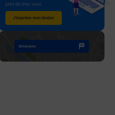
près de chez vous
J'imprime mon timbre
Itinéraire