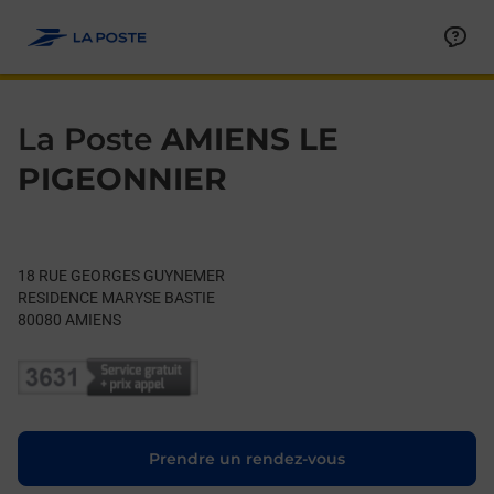
Le lien s'ouvre dans un nouvel onglet
Allez au contenu
Day of the Week
Get directions to La Poste at 18 RUE GEORGES GUYNEMER AM
Hours
La Poste
AMIENS LE
PIGEONNIER
18 RUE GEORGES GUYNEMER
RESIDENCE MARYSE BASTIE
80080
AMIENS
Le lien s'ouvre dans un nouvel onglet
Prendre un rendez-vous