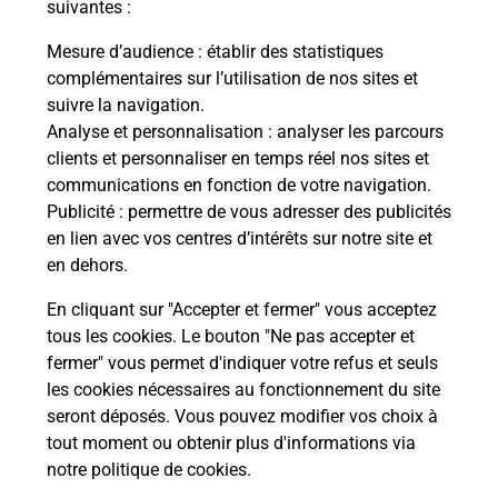
suivantes :
En savoir plus
Mesure d’audience
: établir des statistiques
complémentaires sur l’utilisation de nos sites et
Code de la route auto ou moto
suivre la navigation.
Analyse et personnalisation
: analyser les parcours
Vous cherchez à passer votre code de la route auto
clients et personnaliser en temps réel nos sites et
ou moto au Bureau La Poste - Amiens Le
communications en fonction de votre navigation.
Pigeonnier (80080) ? Découvrez l'offre proposée
Publicité
: permettre de vous adresser des publicités
par La Poste.
en lien avec vos centres d’intérêts sur notre site et
en dehors.
En savoir plus
Je réserve
En cliquant sur "Accepter et fermer" vous acceptez
tous les cookies. Le bouton "Ne pas accepter et
fermer" vous permet d'indiquer votre refus et seuls
Localiser
Liste
Somme
AMIENS
AMIENS LE PIGEONNIER
les cookies nécessaires au fonctionnement du site
seront déposés. Vous pouvez modifier vos choix à
tout moment ou obtenir plus d'informations via
notre politique de cookies
.
Plan du site