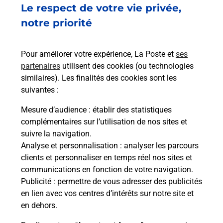
Ouvert
-
jusqu'à
17h30
Le respect de votre vie privée,
16 RUE JEANNE D HARCOURT
notre priorité
80300
ALBERT
Pour améliorer votre expérience, La Poste et
ses
En savoir plus
partenaires
utilisent des cookies (ou technologies
similaires). Les finalités des cookies sont les
Malin !
suivantes :
Mesure d’audience
: établir des statistiques
La Poste
complémentaires sur l’utilisation de nos sites et
en ligne
suivre la navigation.
Analyse et personnalisation
: analyser les parcours
Ouvert 24h/24
clients et personnaliser en temps réel nos sites et
communications en fonction de votre navigation.
En savoir plus
Publicité
: permettre de vous adresser des publicités
en lien avec vos centres d’intérêts sur notre site et
en dehors.
Recherchez un autre point de contact