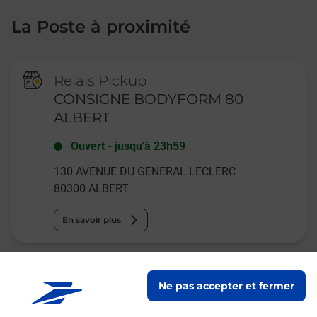
La Poste à proximité
Relais Pickup
CONSIGNE BODYFORM 80
ALBERT
Ouvert
-
jusqu'à
23h59
130 AVENUE DU GENERAL LECLERC
80300
ALBERT
En savoir plus
La Poste
Ne pas accepter et fermer
ALBERT