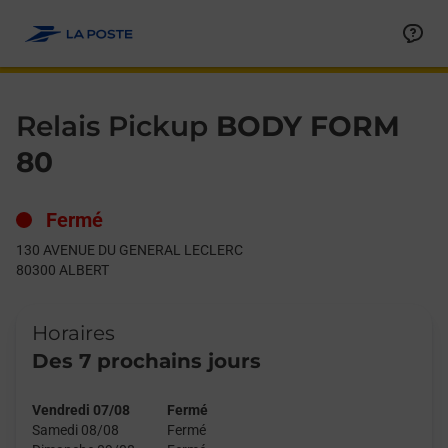
Le lien s'ouvre dans un nouvel onglet
Allez au contenu
Day of the Week
Get directions to Relais Pickup at 130 AVENUE DU GENERAL L
Hours
Relais Pickup
BODY FORM
80
Fermé
130 AVENUE DU GENERAL LECLERC
80300
ALBERT
Horaires
Des 7 prochains jours
Vendredi 07/08
Fermé
Samedi 08/08
Fermé