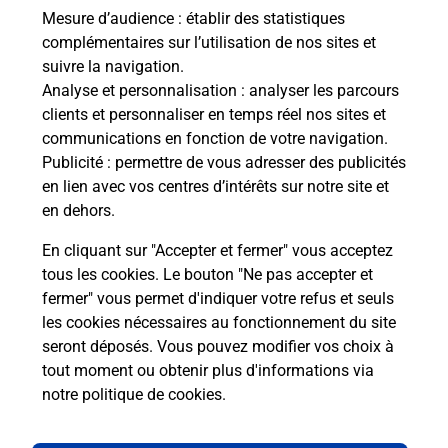
En savoir plus
Mesure d’audience
: établir des statistiques
complémentaires sur l’utilisation de nos sites et
En savoir plus
suivre la navigation.
Envoyer un colis
Analyse et personnalisation
: analyser les parcours
clients et personnaliser en temps réel nos sites et
Vous souhaitez envoyer un colis depuis : AILLY
communications en fonction de votre navigation.
SUR NOYE (80250) ? Découvrez toutes les
Publicité
: permettre de vous adresser des publicités
solutions proposées par La Poste.
en lien avec vos centres d’intérêts sur notre site et
en dehors.
En savoir plus
En cliquant sur "Accepter et fermer" vous acceptez
tous les cookies. Le bouton "Ne pas accepter et
fermer" vous permet d'indiquer votre refus et seuls
Localiser
Liste
Somme
AILLY SUR NOYE
AILLY SUR NOYE
les cookies nécessaires au fonctionnement du site
seront déposés. Vous pouvez modifier vos choix à
tout moment ou obtenir plus d'informations via
notre politique de cookies
.
Plan du site