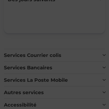
Mardi
09:00
-
12:00
14:00
-
16:30
Mercredi
09:00
-
12:00
14:00
-
16:30
Jeudi
09:00
-
12:00
14:00
-
16:30
Vendredi
09:00
-
12:00
14:00
-
16:30
Samedi
Fermé
Dimanche
Fermé
Services Courrier colis
Services Bancaires
Services La Poste Mobile
Autres services
Accessibilité