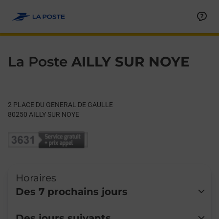
Le lien s'ouvre dans un nouvel onglet
Allez au contenu
Day of the Week
Get directions to La Poste at 2 PLACE DU GENERAL DE GAULL
Hours
La Poste
AILLY SUR NOYE
2 PLACE DU GENERAL DE GAULLE
80250
AILLY SUR NOYE
Horaires
Des 7 prochains jours
Lundi
Fermé
Des jours suivants