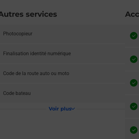
Autres services
Acc
Photocopieur
e lien s'ouvre dans un nouvel onglet
Finalisation identité numérique
e lien s'ouvre dans un nouvel onglet
Code de la route auto ou moto
e lien s'ouvre dans un nouvel onglet
Code bateau
Voir plus