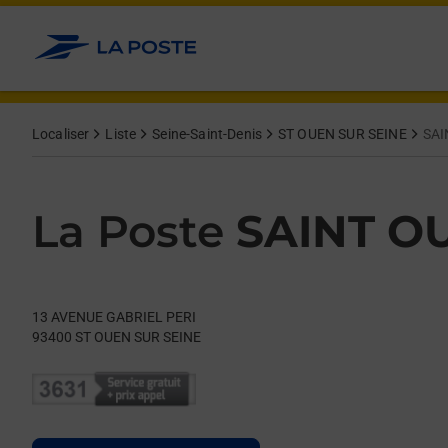
Le lien s'ouvre dans un nouvel onglet
Allez au contenu
Day of the Week
Get directions to La Poste at 13 AVENUE GABRIEL PERI ST OUE
Hours
Localiser
Liste
Seine-Saint-Denis
ST OUEN SUR SEINE
SAI
La Poste
SAINT O
13 AVENUE GABRIEL PERI
93400
ST OUEN SUR SEINE