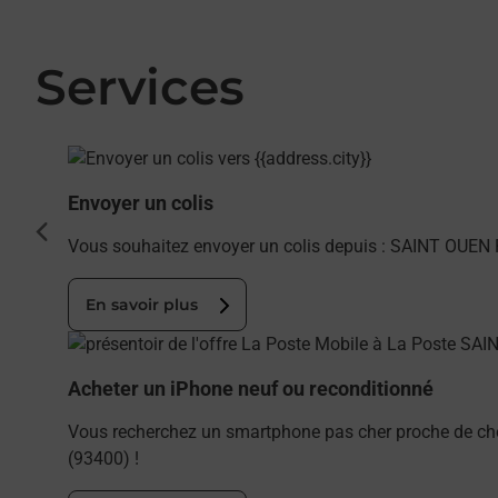
Services
En savoir plus
Envoyer un colis
cédent
Vous souhaitez envoyer un colis depuis : SAINT OUEN 
En savoir plus
En savoir plus
Acheter un iPhone neuf ou reconditionné
Vous recherchez un smartphone pas cher proche de ch
(93400) !