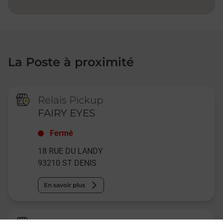
La Poste à proximité
Relais Pickup
FAIRY EYES
Fermé
18 RUE DU LANDY
93210
ST DENIS
En savoir plus