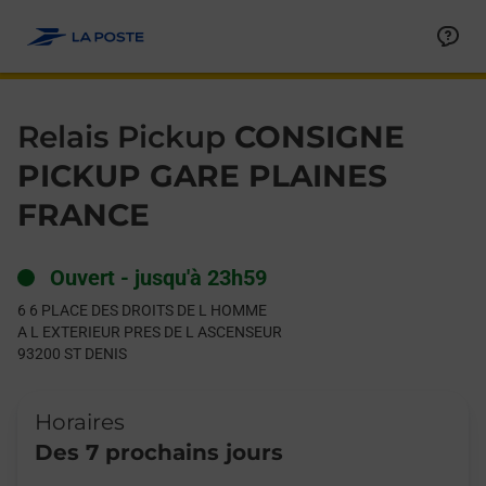
Le lien s'ouvre dans un nouvel onglet
Allez au contenu
Day of the Week
Get directions to Relais Pickup at 6 6 PLACE DES DROITS DE
Hours
Relais Pickup
CONSIGNE
PICKUP GARE PLAINES
FRANCE
Ouvert
-
jusqu'à
23h59
6 6 PLACE DES DROITS DE L HOMME
A L EXTERIEUR PRES DE L ASCENSEUR
93200
ST DENIS
Horaires
Des 7 prochains jours