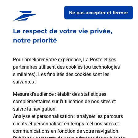
Relais Pickup
TRILINK
Ne pas accepter et fermer
Ouvert
-
jusqu'à
21h00
Le respect de votre vie privée,
74 RUE DU LANDY
93210
ST DENIS
notre priorité
En savoir plus
Pour améliorer votre expérience, La Poste et
ses
partenaires
utilisent des cookies (ou technologies
Malin !
similaires). Les finalités des cookies sont les
suivantes :
La Poste
Mesure d’audience
: établir des statistiques
en ligne
complémentaires sur l’utilisation de nos sites et
suivre la navigation.
Ouvert 24h/24
Analyse et personnalisation
: analyser les parcours
clients et personnaliser en temps réel nos sites et
En savoir plus
communications en fonction de votre navigation.