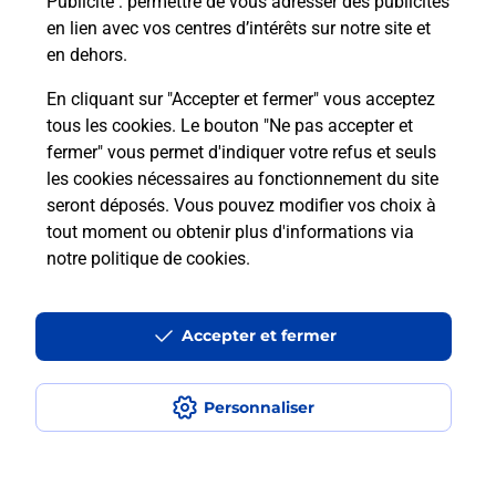
Publicité
: permettre de vous adresser des publicités
en lien avec vos centres d’intérêts sur notre site et
Recherchez un autre point de contact
en dehors.
En cliquant sur "Accepter et fermer" vous acceptez
tous les cookies. Le bouton "Ne pas accepter et
Localiser
Liste
Seine-Saint-Denis
ST DENIS
fermer" vous permet d'indiquer votre refus et seuls
CONSIGNE PICKUP GARE PLAINES FRANCE
les cookies nécessaires au fonctionnement du site
seront déposés. Vous pouvez modifier vos choix à
tout moment ou obtenir plus d'informations via
notre politique de cookies
.
Plan du site
Accessibilité : partiellement conforme
Accepter et fermer
Conditions contractuelles
Personnaliser
Mentions légales
Données personnelles et cookies