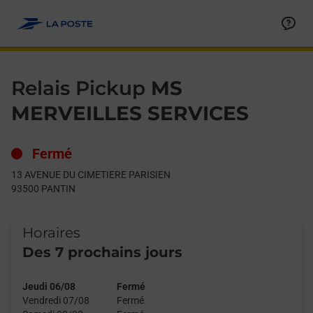
Le lien s'ouvre dans un nouvel onglet
Allez au contenu
Day of the Week
Get directions to Relais Pickup at 13 AVENUE DU CIMETIERE P
Hours
Relais Pickup
MS
MERVEILLES SERVICES
Fermé
13 AVENUE DU CIMETIERE PARISIEN
93500
PANTIN
Horaires
Des 7 prochains jours
Jeudi 06/08
Fermé
Vendredi 07/08
Fermé