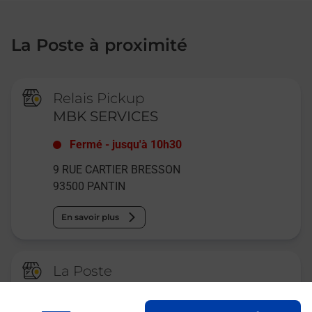
La Poste à proximité
Relais Pickup
MBK SERVICES
Fermé
-
jusqu'à
10h30
9 RUE CARTIER BRESSON
93500
PANTIN
En savoir plus
La Poste
AUBERVILLIERS MONTFORT