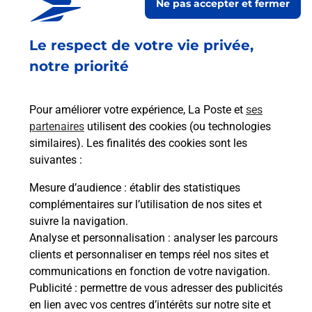
Ne pas accepter et fermer
Fermé
-
jusqu'à
09h00
166 RUE DANIELLE CASANOVA
Le respect de votre vie privée,
CENTRE COMMERCIAL EMILE DUBOIS
93300
AUBERVILLIERS
notre priorité
En savoir plus
Pour améliorer votre expérience, La Poste et
ses
partenaires
utilisent des cookies (ou technologies
Malin !
similaires). Les finalités des cookies sont les
suivantes :
La Poste
Mesure d’audience
: établir des statistiques
en ligne
complémentaires sur l’utilisation de nos sites et
suivre la navigation.
Ouvert 24h/24
Analyse et personnalisation
: analyser les parcours
clients et personnaliser en temps réel nos sites et
En savoir plus
communications en fonction de votre navigation.
Publicité
: permettre de vous adresser des publicités
en lien avec vos centres d’intérêts sur notre site et