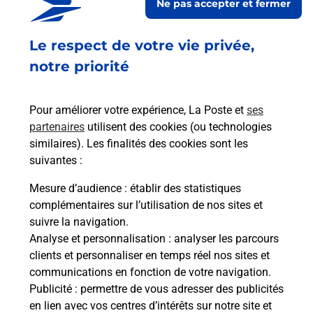
Ne pas accepter et fermer
Fermé
Le respect de votre vie privée,
39 RUE MAGENTA
93500
PANTIN
notre priorité
En savoir plus
Pour améliorer votre expérience, La Poste et
ses
partenaires
utilisent des cookies (ou technologies
Malin !
similaires). Les finalités des cookies sont les
suivantes :
La Poste
Mesure d’audience
: établir des statistiques
en ligne
complémentaires sur l’utilisation de nos sites et
suivre la navigation.
Ouvert 24h/24
Analyse et personnalisation
: analyser les parcours
clients et personnaliser en temps réel nos sites et
En savoir plus
communications en fonction de votre navigation.
Publicité
: permettre de vous adresser des publicités
en lien avec vos centres d’intérêts sur notre site et