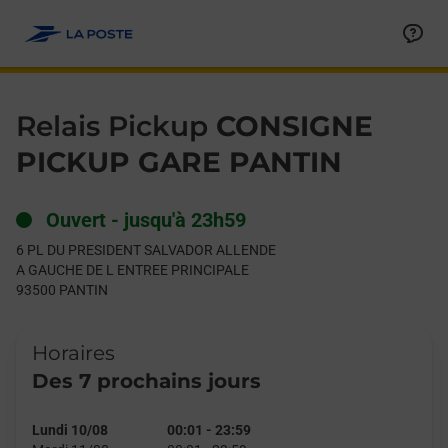
Le lien s'ouvre dans un nouvel onglet
Allez au contenu
Day of the Week
Get directions to Relais Pickup at 6 PL DU PRESIDENT SALV
Hours
Relais Pickup
CONSIGNE
PICKUP GARE PANTIN
Ouvert
-
jusqu'à
23h59
6 PL DU PRESIDENT SALVADOR ALLENDE
A GAUCHE DE L ENTREE PRINCIPALE
93500
PANTIN
Horaires
Des 7 prochains jours
Lundi 10/08
00:01
-
23:59