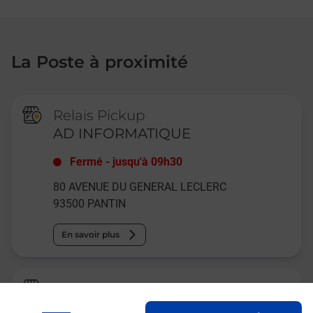
La Poste à proximité
Relais Pickup
AD INFORMATIQUE
Fermé
-
jusqu'à
09h30
80 AVENUE DU GENERAL LECLERC
93500
PANTIN
En savoir plus
Relais Pickup
MAGENTA MULTISERVICES