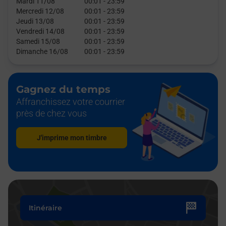
Mardi 11/08
00:01
-
23:59
Mercredi 12/08
00:01
-
23:59
Jeudi 13/08
00:01
-
23:59
Vendredi 14/08
00:01
-
23:59
Samedi 15/08
00:01
-
23:59
Dimanche 16/08
00:01
-
23:59
Gagnez du temps
Affranchissez votre courrier
près de chez vous
J'imprime mon timbre
Itinéraire