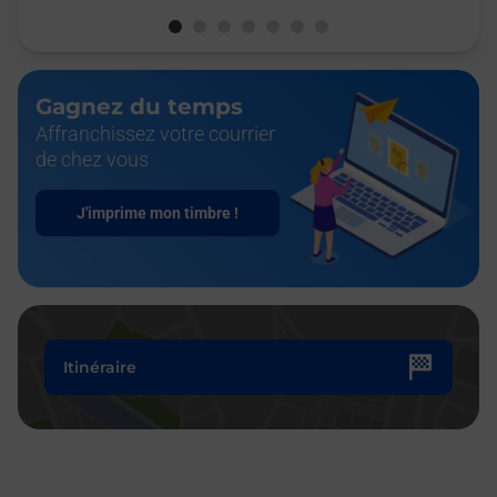
Gagnez du temps
Affranchissez votre courrier
de chez vous
J'imprime mon timbre !
Itinéraire