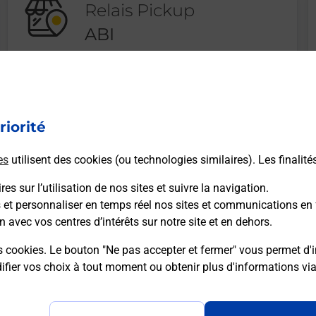
Relais Pickup
ABI
Fermé
-
jusqu'à
09h00
2 PLACE DE L EUROPE
93000
BOBIGNY
riorité
es
utilisent des cookies (ou technologies similaires). Les finalité
En savoir plus
es sur l’utilisation de nos sites et suivre la navigation.
s et personnaliser en temps réel nos sites et communications en 
n avec vos centres d’intérêts sur notre site et en dehors.
s cookies. Le bouton "Ne pas accepter et fermer" vous permet d'i
Recherchez un autre point de contact
fier vos choix à tout moment ou obtenir plus d'informations vi