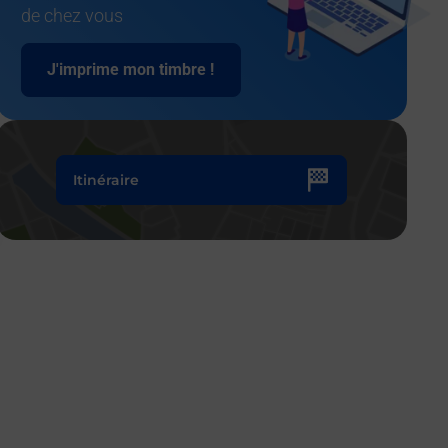
de chez vous
J'imprime mon timbre !
Itinéraire