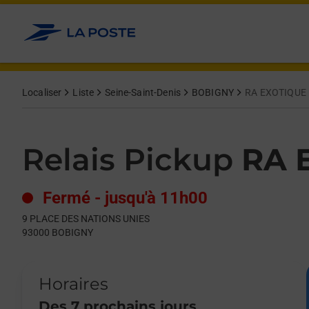
Le lien s'ouvre dans un nouvel onglet
Allez au contenu
Day of the Week
Get directions to Relais Pickup at 9 PLACE DES NATIONS UNIE
Hours
Localiser
Liste
Seine-Saint-Denis
BOBIGNY
RA EXOTIQUE
Relais Pickup
RA 
Fermé
-
jusqu'à
11h00
9 PLACE DES NATIONS UNIES
93000
BOBIGNY
Horaires
Des 7 prochains jours