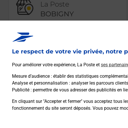
La Poste
BOBIGNY
ROBESPIERRE
Fermeture Temporaire
33 RUE DE VIENNE
Le respect de votre vie privée, notre p
93000
BOBIGNY
Pour améliorer votre expérience, La Poste et
ses partenair
En savoir plus
Mesure d’audience
: établir des statistiques complémentair
Analyse et personnalisation
: analyser les parcours client
Publicité
: permettre de vous adresser des publicités en lie
En cliquant sur "Accepter et fermer" vous acceptez tous le
fonctionnement du site seront déposés. Vous pouvez modi