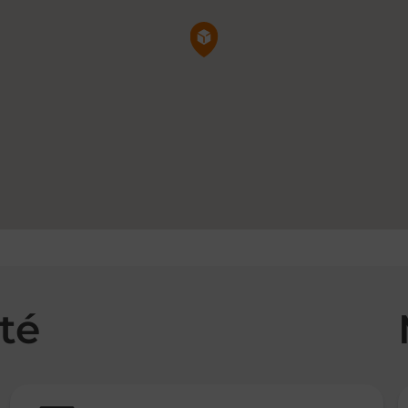
Pin de la carte
té