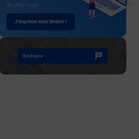
de chez vous
J'imprime mon timbre !
Itinéraire