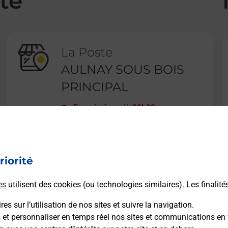
té
La Poste
AULNAY SOUS BOIS
PRINCIPAL
Fermé
-
jusqu'à
09h00
9 PLACE DE L EGLISE
93600
AULNAY SOUS BOIS
riorité
En savoir plus
es
utilisent des cookies (ou technologies similaires). Les finalité
es sur l’utilisation de nos sites et suivre la navigation.
s et personnaliser en temps réel nos sites et communications en 