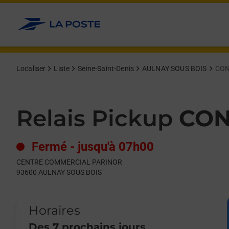
Le lien s'ouvre dans un nouvel onglet
Allez au contenu
Day of the Week
Get directions to Relais Pickup at CENTRE COMMERCIAL PAR
Hours
Localiser
Liste
Seine-Saint-Denis
AULNAY SOUS BOIS
CON
Relais Pickup
CON
Fermé
-
jusqu'à
07h00
CENTRE COMMERCIAL PARINOR
93600
AULNAY SOUS BOIS
Horaires
Des 7 prochains jours