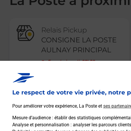
La Poste à proximi
Relais Pickup
CONSIGNE LA POSTE
AULNAY PRINCIPAL
Fermé
-
jusqu'à
08h30
9 PLACE DE L EGLISE
93600
AULNAY SOUS BOIS
Le respect de votre vie privée, notre p
En savoir plus
Pour améliorer votre expérience, La Poste et
ses partenair
Mesure d’audience
: établir des statistiques complémentair
Analyse et personnalisation
: analyser les parcours client