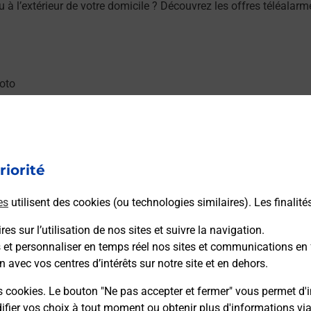
/ou à l’extérieur de votre domicile ? Découvrez les offres télé
u moto au Bureau La Poste - AULNAY SOUS BOIS JEANNE D'ARC (9
riorité
es
utilisent des cookies (ou technologies similaires). Les finalité
es sur l’utilisation de nos sites et suivre la navigation.
ous Bois (93600) ? Découvrez l'offre proposée par La Poste.
s et personnaliser en temps réel nos sites et communications en 
n avec vos centres d’intérêts sur notre site et en dehors.
s cookies. Le bouton "Ne pas accepter et fermer" vous permet d'i
fier vos choix à tout moment ou obtenir plus d'informations vi