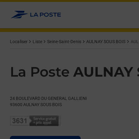
Le lien s'ouvre dans un nouvel onglet
Allez au contenu
Day of the Week
Get directions to La Poste at 24 BOULEVARD DU GENERAL GA
Hours
Localiser
Liste
Seine-Saint-Denis
AULNAY SOUS BOIS
AUL
La Poste
AULNAY 
24 BOULEVARD DU GENERAL GALLIENI
93600
AULNAY SOUS BOIS