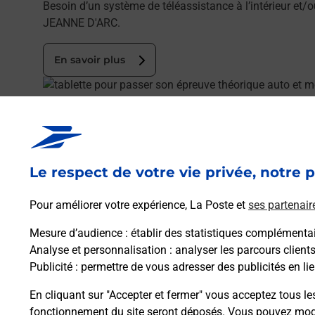
Besoin d’un système de téléassistance à l’intérieur et
JEANNE D'ARC.
En savoir plus
En savoir plus
Code de la route auto ou moto
Vous cherchez à passer votre code de la route auto o
Le respect de votre vie privée, notre p
En savoir plus
Je réserve
En savoir plus
Pour améliorer votre expérience, La Poste et
ses partenair
Permis Bateau
Mesure d’audience
: établir des statistiques complémentair
Vous cherchez à passer votre permis bateau à Aulnay S
Analyse et personnalisation
: analyser les parcours client
Publicité
: permettre de vous adresser des publicités en lie
En savoir plus
Je réserve ma session
En cliquant sur "Accepter et fermer" vous acceptez tous le
fonctionnement du site seront déposés. Vous pouvez modi