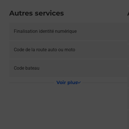
Autres services
Le lien s'ouvre dans un nouvel onglet
Finalisation identité numérique
Le lien s'ouvre dans un nouvel onglet
Code de la route auto ou moto
Le lien s'ouvre dans un nouvel onglet
Code bateau
Voir plus