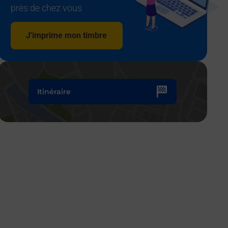
près de chez vous
J'imprime mon timbre
Itinéraire