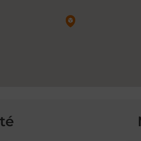
Pin de la carte
té