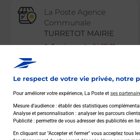
La Poste Agence
Communale
TURRETOT MAIRIE
Fermé
-
ouvre lundi à
09h00
13 PLACE DE CAUX
76280
TURRETOT
Le respect de votre vie privée, notre p
En savoir plus
Pour améliorer votre expérience, La Poste et
ses partenair
Mesure d’audience
: établir des statistiques complémentair
Analyse et personnalisation
: analyser les parcours client
Publicité
: permettre de vous adresser des publicités en lie
En cliquant sur "Accepter et fermer" vous acceptez tous le