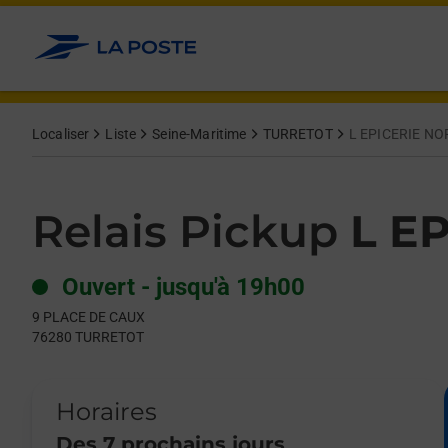
Le lien s'ouvre dans un nouvel onglet
Allez au contenu
Day of the Week
Get directions to Relais Pickup at 9 PLACE DE CAUX TURRETOT
Hours
Localiser
Liste
Seine-Maritime
TURRETOT
L EPICERIE N
Relais Pickup
L E
Ouvert
-
jusqu'à
19h00
9 PLACE DE CAUX
76280
TURRETOT
Horaires
Des 7 prochains jours