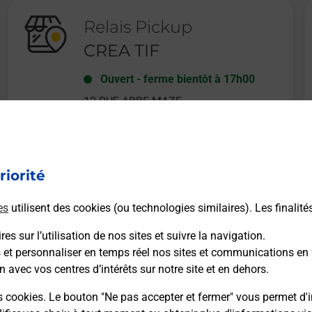
Relais Pickup
CREA TIF
Ouvert
-
ferme bientôt à
17h00
12 RUE ABBE MAZE
76133
ROLLEVILLE
riorité
En savoir plus
es
utilisent des cookies (ou technologies similaires). Les finalité
es sur l’utilisation de nos sites et suivre la navigation.
s et personnaliser en temps réel nos sites et communications en 
n avec vos centres d’intérêts sur notre site et en dehors.
Recherchez un autre point de contact
s cookies. Le bouton "Ne pas accepter et fermer" vous permet d'i