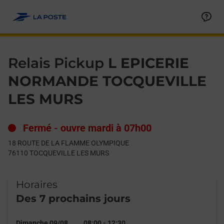
Le lien s'ouvre dans un nouvel onglet
Allez au contenu
Day of the Week
Get directions to Relais Pickup at 18 ROUTE DE LA FLAMME
Hours
Relais Pickup
L EPICERIE
NORMANDE TOCQUEVILLE
LES MURS
Fermé
-
ouvre mardi à
07h00
18 ROUTE DE LA FLAMME OLYMPIQUE
76110
TOCQUEVILLE LES MURS
Horaires
Des 7 prochains jours
Dimanche 09/08
08:00
-
12:30