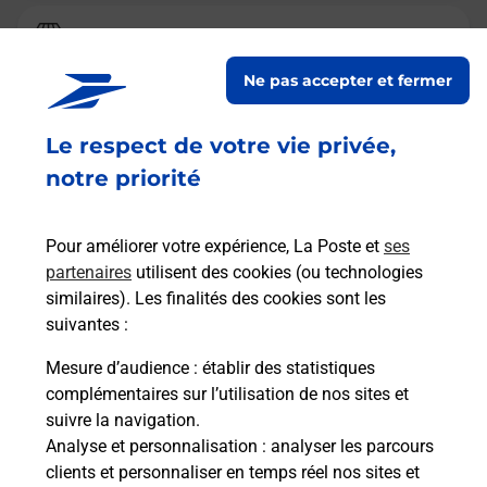
Relais Pickup
L EPICERIE NORMANDE
Ne pas accepter et fermer
Fermé
-
ouvre mardi à
07h00
Le respect de votre vie privée,
19 ROUTE DE FECAMP
76540
YPREVILLE BIVILLE
notre priorité
En savoir plus
Pour améliorer votre expérience, La Poste et
ses
partenaires
utilisent des cookies (ou technologies
Malin !
similaires). Les finalités des cookies sont les
suivantes :
La Poste
Mesure d’audience
: établir des statistiques
en ligne
complémentaires sur l’utilisation de nos sites et
suivre la navigation.
Ouvert 24h/24
Analyse et personnalisation
: analyser les parcours
clients et personnaliser en temps réel nos sites et
En savoir plus