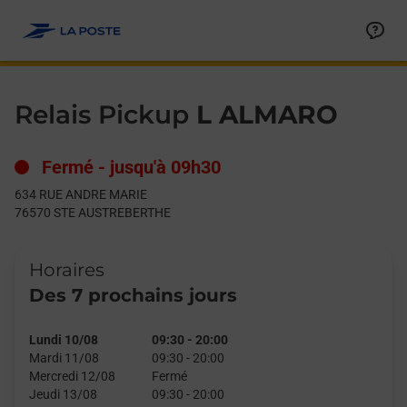
Le lien s'ouvre dans un nouvel onglet
Allez au contenu
Day of the Week
Get directions to Relais Pickup at 634 RUE ANDRE MARIE ST
Hours
Relais Pickup
L ALMARO
Fermé
-
jusqu'à
09h30
634 RUE ANDRE MARIE
76570
STE AUSTREBERTHE
Horaires
Des 7 prochains jours
Lundi 10/08
09:30
-
20:00
Mardi 11/08
09:30
-
20:00
Mercredi 12/08
Fermé
Jeudi 13/08
09:30
-
20:00