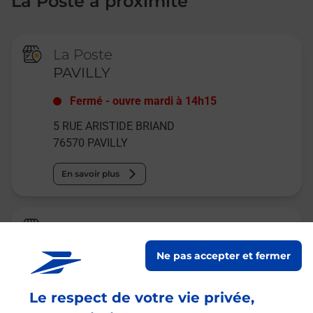
La Poste à proximité
La Poste
PAVILLY
Fermé
-
ouvre mardi à
14h15
5 RUE ARISTIDE BRIAND
76570
PAVILLY
En savoir plus
Relais Pickup
HALETTE PAVILLAISE
Ne pas accepter et fermer
Fermé
-
ouvre mardi à
07h00
Le respect de votre vie privée,
22 RUE DELALANDRE