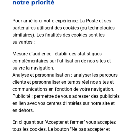
76570
PAVILLY
notre priorité
En savoir plus
Pour améliorer votre expérience, La Poste et
ses
partenaires
utilisent des cookies (ou technologies
Malin !
similaires). Les finalités des cookies sont les
suivantes :
La Poste
Mesure d’audience
: établir des statistiques
en ligne
complémentaires sur l’utilisation de nos sites et
suivre la navigation.
Ouvert 24h/24
Analyse et personnalisation
: analyser les parcours
clients et personnaliser en temps réel nos sites et
En savoir plus
communications en fonction de votre navigation.
Publicité
: permettre de vous adresser des publicités
en lien avec vos centres d’intérêts sur notre site et
Recherchez un autre point de contact
en dehors.
En cliquant sur "Accepter et fermer" vous acceptez
tous les cookies. Le bouton "Ne pas accepter et