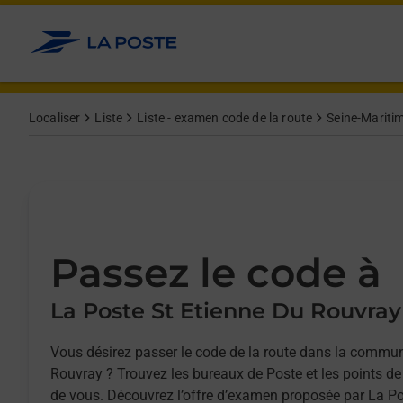
Allez au contenu
Afficher ou masquer la réponse
Afficher ou masquer la réponse
Afficher ou masquer la réponse
Afficher ou masquer la réponse
Localiser
Liste
Liste - examen code de la route
Seine-Maritim
Passez le code à
La Poste St Etienne Du Rouvray
Vous désirez passer le code de la route dans la commu
Rouvray ? Trouvez les bureaux de Poste et les points de
de vous. Découvrez l’offre d’examen proposée par La Po