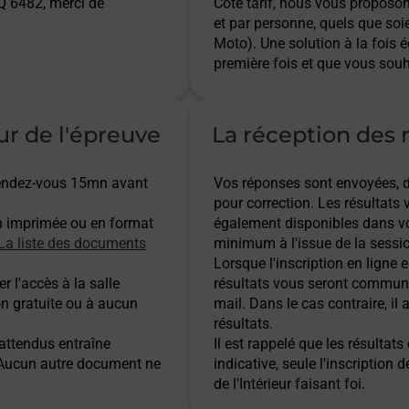
 6482, merci de
Côté tarif, nous vous proposo
et par personne, quels que soi
Moto). Une solution à la fois 
première fois et que vous souh
ur de l'épreuve
La réception des r
 rendez-vous 15mn avant
Vos réponses sont envoyées, dès
pour correction. Les résultats
n imprimée ou en format
également disponibles dans vo
La liste des documents
minimum à l'issue de la sessio
Lorsque l'inscription en ligne es
r l'accès à la salle
résultats vous seront communi
on gratuite ou à aucun
mail. Dans le cas contraire, i
résultats.
 attendus entraîne
Il est rappelé que les résulta
. Aucun autre document ne
indicative, seule l'inscription 
de l'Intérieur faisant foi.