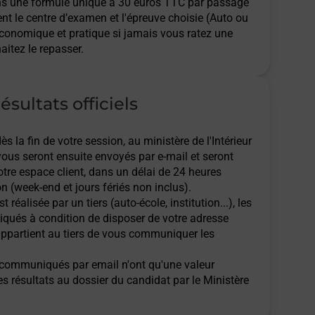
ns une formule unique à 30 euros TTC par passage
ent le centre d’examen et l'épreuve choisie (Auto ou
économique et pratique si jamais vous ratez une
aitez le repasser.
ésultats officiels
 la fin de votre session, au ministère de l'Intérieur
 vous seront ensuite envoyés par e-mail et seront
tre espace client, dans un délai de 24 heures
n (week-end et jours fériés non inclus).
t réalisée par un tiers (auto-école, institution...), les
qués à condition de disposer de votre adresse
l appartient au tiers de vous communiquer les
ts communiqués par email n'ont qu'une valeur
des résultats au dossier du candidat par le Ministère