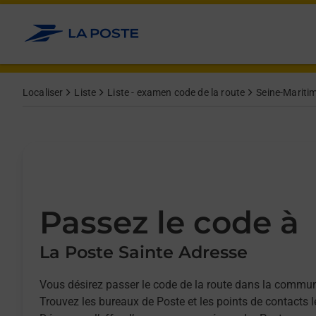
Allez au contenu
Afficher ou masquer la réponse
Afficher ou masquer la réponse
Afficher ou masquer la réponse
Afficher ou masquer la réponse
Localiser
Liste
Liste - examen code de la route
Seine-Maritim
Passez le code à
La Poste Sainte Adresse
Vous désirez passer le code de la route dans la commu
Trouvez les bureaux de Poste et les points de contacts 