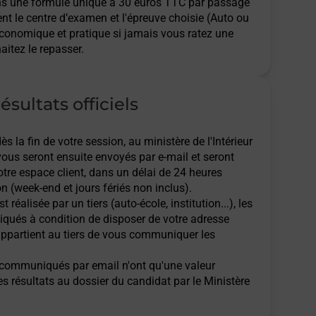
ns une formule unique à 30 euros TTC par passage
ent le centre d’examen et l'épreuve choisie (Auto ou
économique et pratique si jamais vous ratez une
aitez le repasser.
ésultats officiels
 la fin de votre session, au ministère de l'Intérieur
 vous seront ensuite envoyés par e-mail et seront
tre espace client, dans un délai de 24 heures
n (week-end et jours fériés non inclus).
t réalisée par un tiers (auto-école, institution...), les
qués à condition de disposer de votre adresse
l appartient au tiers de vous communiquer les
ts communiqués par email n'ont qu'une valeur
des résultats au dossier du candidat par le Ministère