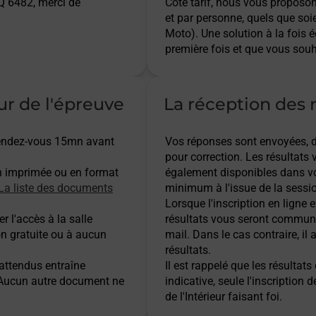
 6482, merci de
Côté tarif, nous vous proposo
et par personne, quels que soi
Moto). Une solution à la fois 
première fois et que vous souh
ur de l'épreuve
La réception des r
 rendez-vous 15mn avant
Vos réponses sont envoyées, dès
pour correction. Les résultats
n imprimée ou en format
également disponibles dans vo
La liste des documents
minimum à l'issue de la sessio
Lorsque l'inscription en ligne es
r l'accès à la salle
résultats vous seront communi
on gratuite ou à aucun
mail. Dans le cas contraire, i
résultats.
 attendus entraîne
Il est rappelé que les résulta
. Aucun autre document ne
indicative, seule l'inscription 
de l'Intérieur faisant foi.