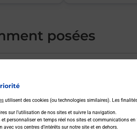
mment posées
à l’épreuve du code Auto ou Moto ?
riorité
n auto ou moto ?
es
utilisent des cookies (ou technologies similaires). Les finalité
es sur l’utilisation de nos sites et suivre la navigation.
es pour le passage de l'examen du code de la route
s et personnaliser en temps réel nos sites et communications en 
n avec vos centres d’intérêts sur notre site et en dehors.