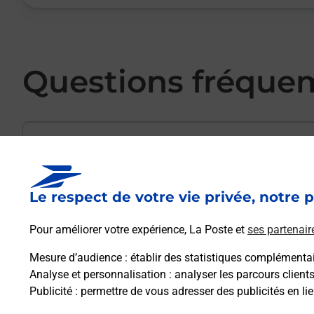
Questions fréque
Existe-il une différence pour l’inscription 
Le respect de votre vie privée, notre p
Les éléments à apporter le jour de l'exame
Pour améliorer votre expérience, La Poste et
ses partenair
Mesure d’audience
: établir des statistiques complémentair
Quelles sont les pièces d’identité accepté
Analyse et personnalisation
: analyser les parcours client
Publicité
: permettre de vous adresser des publicités en lie